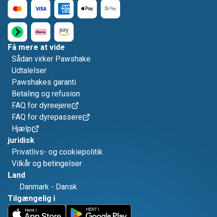
Få mere at vide
Sådan virker Pawshake
Udtalelser
Pawshakes garanti
Betaling og refusion
FAQ for dyreejere
FAQ for dyrepassere
Hjælp
juridisk
Privatlivs- og cookiepolitik
Vilkår og betingelser
Land
Danmark
-
Dansk
Tilgængelig i