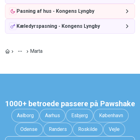
Pasning af hus
-
Kongens Lyngby
Kæledyrspasning
-
Kongens Lyngby
Marta
1000+ betroede passere på Pawshake
Aalborg
Aarhus
Esbjerg
København
Odense
Randers
Roskilde
Vejle