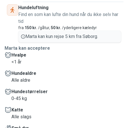
Hundeluftning
Find en som kan lufte din hund når du ikke selv har
tid
fra
150 kr.
/gåtur,
50 kr.
/yderligere kæledyr
Marta kan kun rejse 5 km fra Søborg.
Marta kan acceptere
Hvalpe
<1 år
Hundealdre
Alle aldre
Hundestørrelser
0-45 kg
Katte
Alle slags