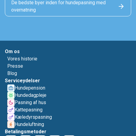
De bedste byer inden for hundepasning med
overnatning
Om os
Vores historie
Presse
Blog
Serviceydelser
Hundepension
Hundedagpleje
Pasning af hus
Kattepasning
Kæledyrspasning
Hundeluftning
Betalingsmetoder