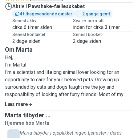
Aktiv i Pawshake-fællesskabet
4 tilbagevendende gæster
2 gange gemt
Senest aktiv
Svarer normalt
cirka 6 timer siden
inden for cirka 3 timer
Senest kontaktet
Senest booket
2 dage siden
2 dage siden
Om Marta
Hej,
I'm Marta!
I'm a scientist and lifelong animal lover looking for an
opportunity to care for your beloved pets. Growing up
surrounded by cats and dogs taught me the joy and
responsibility of looking after furry friends. Most of my
experience has been house-sitting and caring for pets in
Læs mere
their own environment, but I'm also happy to drop by to
Marta tilbyder ...
provide love, food, fufilling playtime and walks tailored to
Hjemme hos Marta
their needs. I also have experience administering
medication to cats, so you can rest assured your pet is in
Marta tilbyder i øjeblikket ingen tjenester i deres