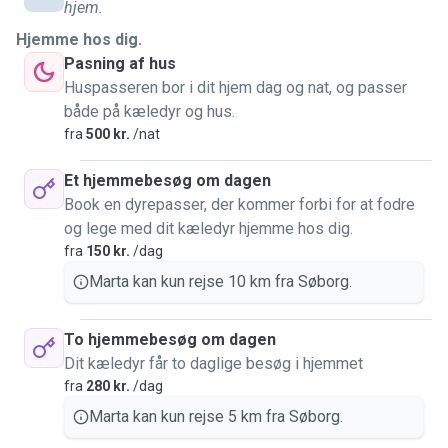
capable hands.
hjem.
Whether it's a busy weekday or a relaxing weekend, I'm
Hjemme hos dig.
here to provide pet care services that fit your schedule.
Pasning af hus
I'm known for being reliable, attentive, and compassionate,
Huspasseren bor i dit hjem dag og nat, og passer
and I treat every pet as if they were my own. Being around
både på kæledyr og hus.
animals is incredibly rewarding, and I'd love to give your pet
fra
500 kr.
/nat
the care and attention they deserve while you're away!
Et hjemmebesøg om dagen
Accepting opportunities within a radius of 5 km 🚲
Book en dyrepasser, der kommer forbi for at fodre
(anything beyond that will incur a travel expense of 60dkk)
og lege med dit kæledyr hjemme hos dig.
fra
150 kr.
/dag
Marta kan kun rejse 10 km fra Søborg.
To hjemmebesøg om dagen
Dit kæledyr får to daglige besøg i hjemmet
fra
280 kr.
/dag
Marta kan kun rejse 5 km fra Søborg.