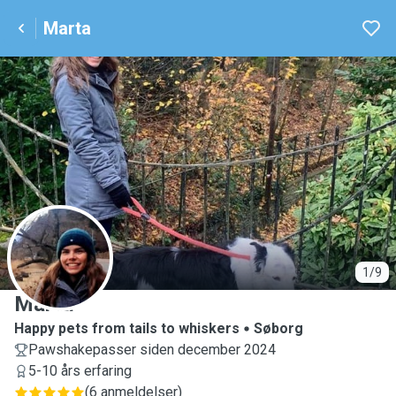
Marta
M
1/9
Marta
Happy pets from tails to whiskers
Søborg
Pawshakepasser siden december 2024
5-10 års erfaring
(
6 anmeldelser
)