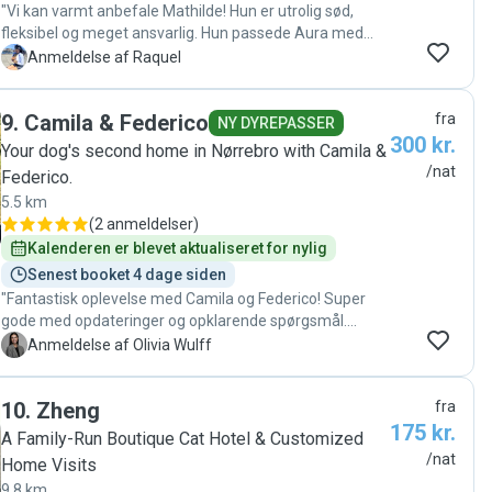
"Vi kan varmt anbefale Mathilde! Hun er utrolig sød,
fleksibel og meget ansvarlig. Hun passede Aura med
omsorg, og vi følte os helt trygge, mens vi var på ferie.
R
Anmeldelse af Raquel
Aura fik en fantastisk oplevelse med masser af motion,
leg og tid sammen med andre hunde, hvilket hun virkelig
9
.
Camila & Federico
fra
nød. Det var tydeligt, at Aura blev behandlet godt. Vi vil
NY DYREPASSER
300 kr.
helt sikkert vælge Mathilde igen og kan varmt anbefale
Your dog's second home in Nørrebro with Camila &
hende til andre!"
/nat
Federico.
5.5 km
(
2 anmeldelser
)
Kalenderen er blevet aktualiseret for nylig
Senest booket 4 dage siden
"Fantastisk oplevelse med Camila og Federico! Super
gode med opdateringer og opklarende spørgsmål.
Enormt omsorgsfulde og opmærksomme på min hunds
O
Anmeldelse af Olivia Wulff
behov. Kæmpe plus også at sørge for pelspleje uden
særlig opfordring herfra🫶🏼 Anbefalingsværdige og
10
.
Zheng
fra
helt klart et par vi vil benytte igen🥰"
175 kr.
A Family-Run Boutique Cat Hotel & Customized
/nat
Home Visits
9.8 km