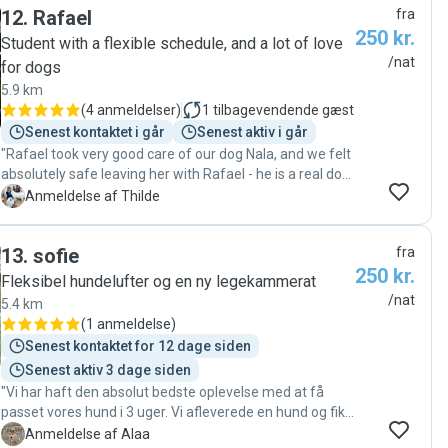
12
.
Rafael
fra
hurtigt tryg og fortrolig med sine nye passere. Betina og
250 kr.
Peders to små rolige hunde var meget
Student with a flexible schedule, and a lot of love
imødekommende og accepterede straks Lia som ’med i
/nat
for dogs
flokken’. Vi fik billeder og beskeder undervejs med bl.a.
5.9 km
en tryg Lia på skødet af Betina, - lidt fantastisk for os, at
(
4 anmeldelser
)
1
tilbagevendende gæst
Lia så hurtigt var faldet til. Det bliver bestemt ikke sidste
Senest kontaktet i går
Senest aktiv i går
gang vi booker pasning af Lia hos Betina og Peder. "
"Rafael took very good care of our dog Nala, and we felt
absolutely safe leaving her with Rafael - he is a real dog
friend, even has a ‘dogs welcome’ door mat😀"
T
Anmeldelse af Thilde
13
.
sofie
fra
250 kr.
Fleksibel hundelufter og en ny legekammerat
/nat
5.4 km
(
1 anmeldelse
)
Senest kontaktet for 12 dage siden
Senest aktiv 3 dage siden
"Vi har haft den absolut bedste oplevelse med at få
passet vores hund i 3 uger. Vi afleverede en hund og fik
en endnu gladere og mere rolig hund hjem igen. Det har
A
Anmeldelse af Alaa