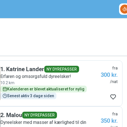
1
.
Katrine Lander
fra
NY DYREPASSER
300 kr.
Erfaren og omsorgsfuld dyreelsker!
/nat
10.2 km
Kalenderen er blevet aktualiseret for nylig
Senest aktiv 3 dage siden
2
.
Malou
fra
NY DYREPASSER
350 kr.
Dyreelsker med masser af kærlighed til din