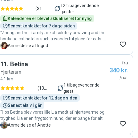
12
tilbagevendende
(
31
gæster
anmeldelser
)
Kalenderen er blevet aktualiseret for nylig
Senest kontaktet for 7 dage siden
"Zheng and her family are absolutely amazing and their
boutique cat hotel is such a wonderful place for cats. 🤩
Zheng is great with all kinds of cats, and made my cat
I
Anmeldelse af Ingrid
feel safe and happy all along. I got a lengthy report
every evening with pictures so I could follow my cat’s
11
.
Betina
fra
progress. I would have given 6 stars if I could. ⭐️⭐️⭐️⭐️⭐️⭐️"
340 kr.
Hjerterum
/nat
4.1 km
1
tilbagevendende
(
13
gæst
anmeldelser
)
Senest kontaktet for 12 dage siden
Senest aktiv i går
"Hos Betina blev vores lille Lia mødt af hjertevarme og
tryghed. Lia er en frygtsom hund, der er bange for alt
nyt også mennesker, hun ikke kender, så hun er ikke
A
Anmeldelse af Anette
nem at passe for andre. Men hos Betina og Peder, med
deres rolige natur og åbenbare hundekendskab, blev Lia