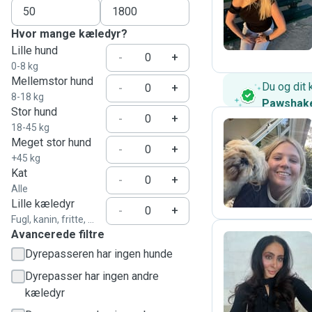
M
Hvor mange kæledyr?
Lille hund
-
+
0-8 kg
Mellemstor hund
Du og dit 
-
+
8-18 kg
Pawshak
Stor hund
-
+
18-45 kg
Meget stor hund
-
+
C
+45 kg
Kat
-
+
Alle
Lille kæledyr
-
+
Fugl, kanin, fritte, ...
Avancerede filtre
Dyrepasseren har ingen hunde
J
Dyrepasser har ingen andre
kæledyr