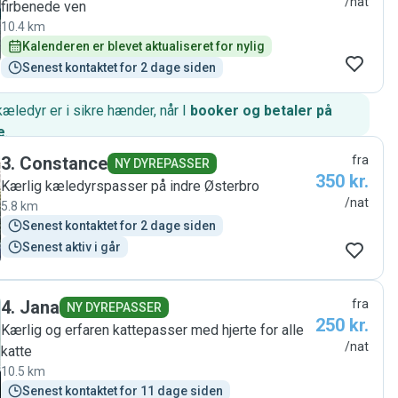
/nat
firbenede ven
10.4 km
Kalenderen er blevet aktualiseret for nylig
Senest kontaktet for 2 dage siden
kæledyr er i sikre hænder, når I
booker og betaler på
e
.
3
.
Constance
fra
NY DYREPASSER
350 kr.
Kærlig kæledyrspasser på indre Østerbro
/nat
5.8 km
Senest kontaktet for 2 dage siden
Senest aktiv i går
4
.
Jana
fra
NY DYREPASSER
250 kr.
Kærlig og erfaren kattepasser med hjerte for alle
/nat
katte
10.5 km
Senest kontaktet for 11 dage siden