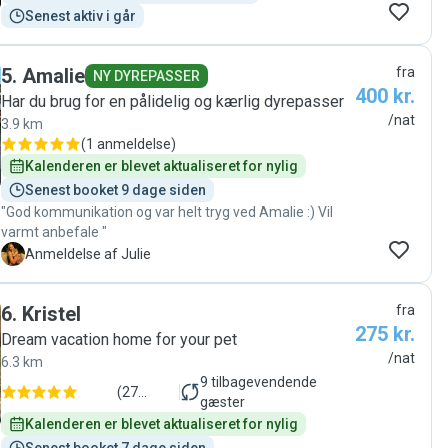
Senest aktiv i går
5
.
Amalie
fra
NY DYREPASSER
400 kr.
Har du brug for en pålidelig og kærlig dyrepasser
/nat
3.9 km
(
1 anmeldelse
)
Kalenderen er blevet aktualiseret for nylig
Senest booket 9 dage siden
"God kommunikation og var helt tryg ved Amalie :) Vil
varmt anbefale "
J
Anmeldelse af Julie
6
.
Kristel
fra
275 kr.
Dream vacation home for your pet
/nat
6.3 km
9
tilbagevendende
(
27
gæster
anmeldelser
)
Kalenderen er blevet aktualiseret for nylig