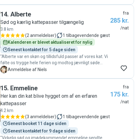
givet os fuldstændig ro i maverne under hele vores tur,
fordi vi kunne mærke, hvor trygt og godt vores hund
14
.
Alberte
fra
havde det. Vi kan give de varmeste anbefalinger og vil
285 kr.
helt sikkert spørge igen en anden gang."
Sød og kærlig kattepasser tilgængelig
/nat
3.8 km
(
2 anmeldelser
)
1
tilbagevendende gæst
Kalenderen er blevet aktualiseret for nylig
Senest kontaktet for 5 dage siden
"Alberte var en skøn og tillidsfuld passer af vores kat. Vi
følte os trygge hele ferien og modtog jævnligt søde
opdateringer med billeder og beskrivelser af deres dag.
N
Anmeldelse af Niels
Kan varmt anbefale alle at lade Alberte katte-passe 😻
😻"
15
.
Emmeline
fra
175 kr.
Her kan din kat blive hygget om af en erfaren
/nat
kattepasser
4.2 km
(
3 anmeldelser
)
1
tilbagevendende gæst
Senest booket 11 dage siden
Senest kontaktet for 9 dage siden
"Virkelig sød og imødekommende! emmeline sendte