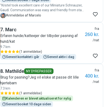
Senest booket 7 dage siden
"Kristel took excellent care of our Miniature Schnauzer,
Gaudí. Communication was easy and friendly from start
to finish, and she was very flexible with pickup and
M
Anmeldelse af Marcelo
scheduling. It was clear that Gaudí was well cared for
and comfortable in her home. We also booked a walk
7
.
Marc
fra
with her afterward, which went smoothly as well. I would
260 kr.
happily trust Kristel with Gaudí again and highly
Erfaren hunde/katteejer der tilbyder pasning af
recommend her to other dog owners looking for a
/nat
hund/kat
reliable and caring sitter."
9.7 km
(
1 anmeldelse
)
Senest kontaktet i går
Senest aktiv i dag
8
.
Mathilde
fra
NY DYREPASSER
400 kr.
Brug for pasning?Jeg vil elske at passe dit lille
/nat
hjertebarn
7.3 km
(
1 anmeldelse
)
Kalenderen er blevet aktualiseret for nylig
Senest booket 10 dage siden