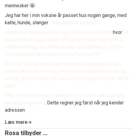
mennesker 🤩
Jeg har her i min voksne år passet hus nogen gange, med
katte, hunde, slanger
,
Skægagamer og lign
😄
Jeg elsker virkelig alle dyr og prøver at møde dem
hvor
de
er
.
Om det er nogen der er lidt generte eller nogen der er
fulde af energi
.
Jeg elsker at tage på vandreture, så det
ville jeg også være åben for med fx hunde
🥰
Hvis der skulle være nogen som helst spørgsmål, må i
meget gerne skrive. Jeg ville elske at passe jeres dyr og
sender gerne billede og video opdateringer hvis det skulle
være
OBS. Hvis pasningen er længere end 6 km væk tager jeg
kørselspenge med
.
Dette regner jeg først når jeg kender
adressen
Læs mere
Rosa tilbyder ...