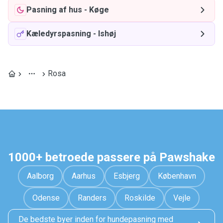
Pasning af hus
-
Køge
Kæledyrspasning
-
Ishøj
Rosa
1000+ betroede passere på Pawshake
Aalborg
Aarhus
Esbjerg
København
Odense
Randers
Roskilde
Vejle
De bedste byer inden for hundepasning med