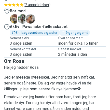
(
7 anmeldelser
)
Bor med ...
E
H
M
Aktiv i Pawshake-fællesskabet
3 tilbagevendende gæster
9 gange gemt
Senest aktiv
Svarer normalt
3 dage siden
inden for cirka 15 timer
Senest kontaktet
Senest booket
3 dage siden
2 måneder siden
Om Rosa
Hej jeg hedder Rosa
Jeg er meeega dyreelsker. Jeg har altid selv haft kat,
senere også heste. Da jeg var yngre havde vi en del
killinger i pleje som senere fik nye hjemme💖
Derudover var jeg hundelufter som barn, fordi jeg bare
elskede dyr. For mig har dyr altid været nogen jeg har
kunnet være sammen med på en anden måde end