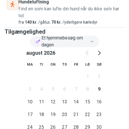
Hundeluftning
Find en som kan lufte din hund når du ikke selv har
tid
fra
140 kr.
/gåtur,
70 kr.
/yderligere kæledyr
Tilgængelighed
Et hjemmebesøg om
dagen
august 2026
MA
TI
ON
TO
FR
LØ
SØ
1
2
3
4
5
6
7
8
9
10
11
12
13
14
15
16
17
18
19
20
21
22
23
24
25
26
27
28
29
30