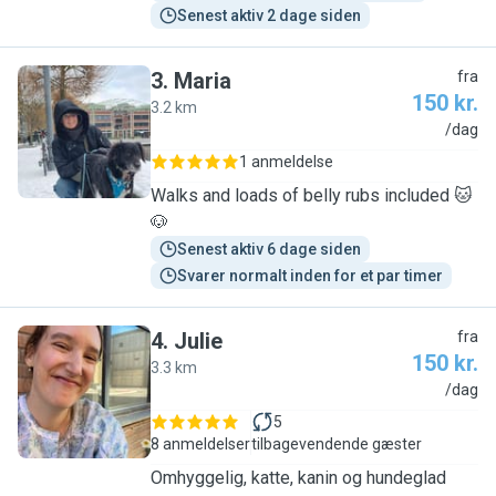
Senest aktiv 2 dage siden
3
.
Maria
fra
150 kr.
3.2 km
M
/dag
1 anmeldelse
Walks and loads of belly rubs included 🐱
🐶
Senest aktiv 6 dage siden
Svarer normalt inden for et par timer
4
.
Julie
fra
150 kr.
3.3 km
J
/dag
5
8 anmeldelser
tilbagevendende gæster
Omhyggelig, katte, kanin og hundeglad