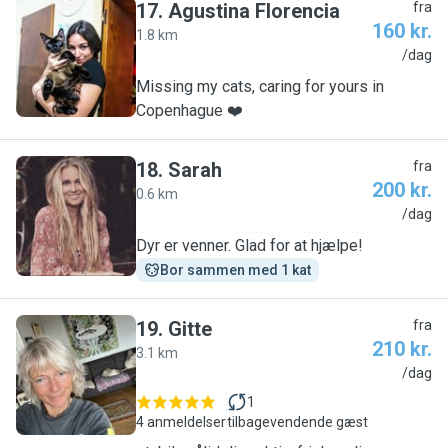
17
.
Agustina Florencia
fra
160 kr.
1.8 km
A
/dag
Missing my cats, caring for yours in
Copenhague ❤️
18
.
Sarah
fra
200 kr.
0.6 km
S
/dag
Dyr er venner. Glad for at hjælpe!
Bor sammen med 1 kat
19
.
Gitte
fra
210 kr.
3.1 km
G
/dag
1
4 anmeldelser
tilbagevendende gæst