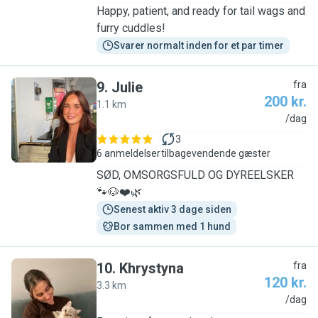
Happy, patient, and ready for tail wags and
furry cuddles!
Svarer normalt inden for et par timer
9
.
Julie
fra
200 kr.
1.1 km
J
/dag
3
6 anmeldelser
tilbagevendende gæster
SØD, OMSORGSFULD OG DYREELSKER
🐾🐶❤️🌿
Senest aktiv 3 dage siden
Bor sammen med 1 hund
10
.
Khrystyna
fra
120 kr.
3.3 km
K
/dag