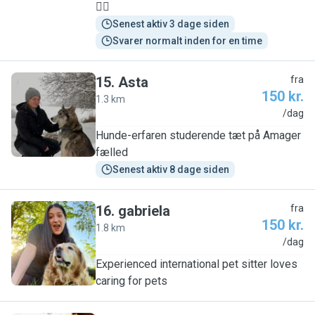
🐕‍🦺
Senest aktiv 3 dage siden
Svarer normalt inden for en time
15
.
Asta
fra
150 kr.
1.3 km
A
/dag
Hunde-erfaren studerende tæt på Amager
fælled
Senest aktiv 8 dage siden
16
.
gabriela
fra
150 kr.
1.8 km
G
/dag
Experienced international pet sitter loves
caring for pets