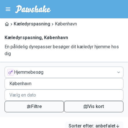
Kæledyrspasning
København
Kæledyrspasning
,
København
En pålidelig dyrepasser besøger dit kæledyr hjemme hos
dig
Hjemmebesøg
Filtre
Vis kort
Sorter efter
:
anbefalet