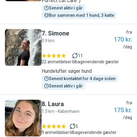
Purfect Cat Care :)
Senest aktiv i går
Bor sammen med 1 hund, 3 katte
7
.
Simone
fra
170 kr.
0.9 km
S
/dag
11
22 anmeldelser
tilbagevendende gæster
Hundelufter søger hund
Senest kontaktet for 4 dage siden
Senest aktiv i går
8
.
Laura
fra
175 kr.
1.3 km - København
L
/dag
5
9 anmeldelser
tilbagevendende gæster