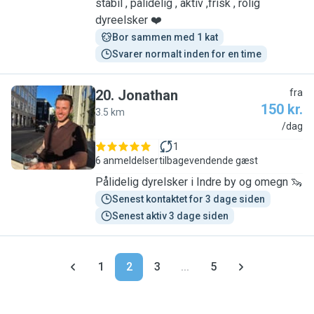
stabil , pålidelig , aktiv ,frisk , rolig
dyreelsker ❤️
Bor sammen med 1 kat
Svarer normalt inden for en time
20
.
Jonathan
fra
150 kr.
3.5 km
J
/dag
1
6 anmeldelser
tilbagevendende gæst
Pålidelig dyrelsker i Indre by og omegn 🦦
Senest kontaktet for 3 dage siden
Senest aktiv 3 dage siden
1
2
3
...
5