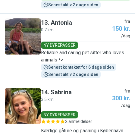
Senest aktiv 2 dage siden
13
.
Antonia
fra
150 kr.
0.7 km
A
/dag
NY DYREPASSER
Reliable and caring pet sitter who loves
animals 🐾
Senest kontaktet for 6 dage siden
Senest aktiv 2 dage siden
14
.
Sabrina
fra
300 kr.
3.5 km
S
/dag
NY DYREPASSER
2 anmeldelser
Kærlige gåture og pasning i København