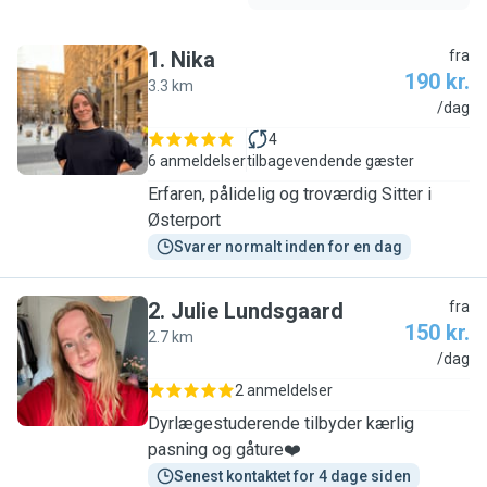
1
.
Nika
fra
190 kr.
3.3 km
N
/dag
4
6 anmeldelser
tilbagevendende gæster
Erfaren, pålidelig og troværdig Sitter i
Østerport
Svarer normalt inden for en dag
2
.
Julie Lundsgaard
fra
150 kr.
2.7 km
J
/dag
2 anmeldelser
Dyrlægestuderende tilbyder kærlig
pasning og gåture❤️
Senest kontaktet for 4 dage siden