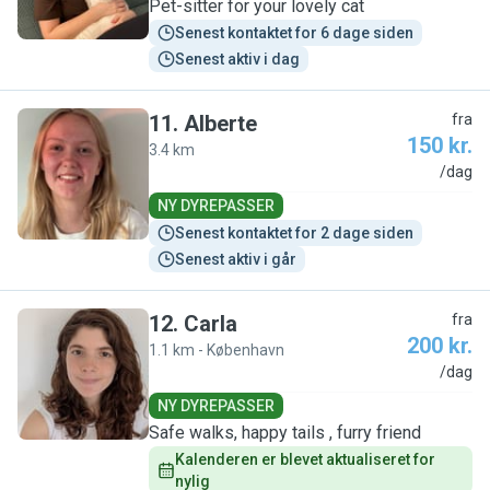
Pet-sitter for your lovely cat
Senest kontaktet for 6 dage siden
Senest aktiv i dag
11
.
Alberte
fra
150 kr.
3.4 km
A
/dag
NY DYREPASSER
Senest kontaktet for 2 dage siden
Senest aktiv i går
12
.
Carla
fra
200 kr.
1.1 km - København
C
/dag
NY DYREPASSER
Safe walks, happy tails , furry friend
Kalenderen er blevet aktualiseret for 
nylig