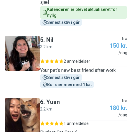
sjæl
Kalenderen er blevet aktualiseret for 
nylig
Senest aktiv i går
5
.
Nil
fra
150 kr.
3.2 km
N
/dag
2 anmeldelser
Your pet’s new best friend after work
Senest aktiv i går
Bor sammen med 1 kat
6
.
Yuan
fra
180 kr.
2.2 km
Y
/dag
1 anmeldelse