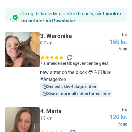
Du og dit kæledyr er i sikre hænder, når I
booker
og betaler på Pawshake
.
3
.
Weronika
fra
160 kr.
0.7 km
W
/dag
1
7 anmeldelser
tilbagevendende gæst
new sitter on the block 😎💪🏻🐈🦮
#Amagerbro
Senest aktiv 4 dage siden
Svarer normalt inden for en time
4
.
Maria
fra
120 kr.
1.8 km
M
/dag