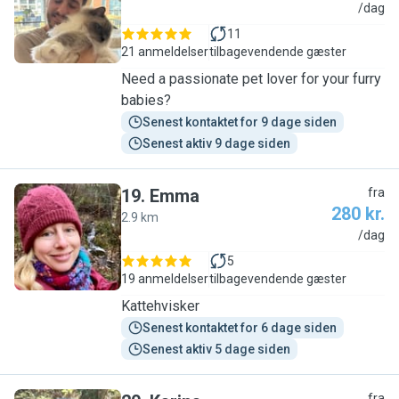
I
/dag
11
21 anmeldelser
tilbagevendende gæster
Need a passionate pet lover for your furry
babies?
Senest kontaktet for 9 dage siden
Senest aktiv 9 dage siden
19
.
Emma
fra
280 kr.
2.9 km
E
/dag
5
19 anmeldelser
tilbagevendende gæster
Kattehvisker
Senest kontaktet for 6 dage siden
Senest aktiv 5 dage siden
fra