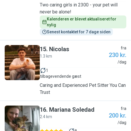
Two caring girls in 2300 - your pet will
never be alone!
Kalenderen er blevet aktualiseret for 
nylig
Senest kontaktet for 7 dage siden
15
.
Nicolas
fra
230 kr.
1.3 km
N
/dag
1
tilbagevendende gæst
Caring and Experienced Pet Sitter You Can
Trust
16
.
Mariana Soledad
fra
200 kr.
2.4 km
M
/dag