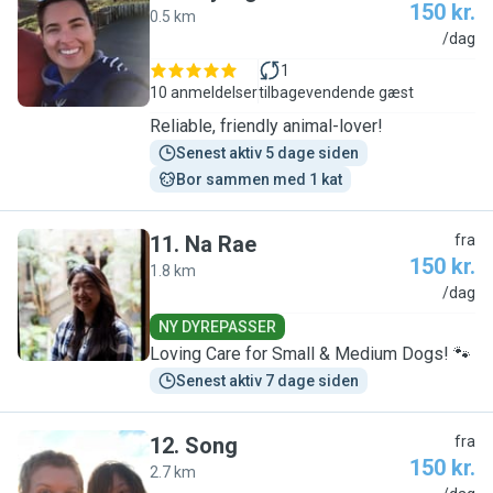
150 kr.
0.5 km
K
/dag
1
10 anmeldelser
tilbagevendende gæst
Reliable, friendly animal-lover!
Senest aktiv 5 dage siden
Bor sammen med 1 kat
11
.
Na Rae
fra
150 kr.
1.8 km
N
/dag
NY DYREPASSER
Loving Care for Small & Medium Dogs! 🐾
Senest aktiv 7 dage siden
12
.
Song
fra
150 kr.
2.7 km