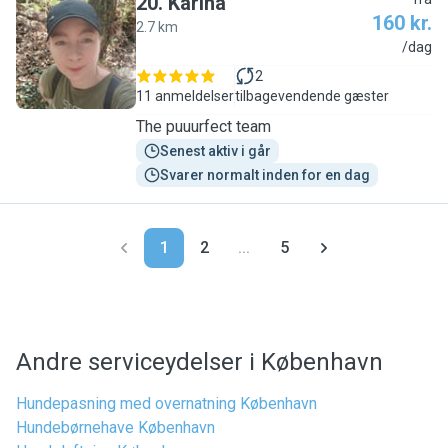
20
.
Karina
160 kr.
2.7 km
K
/dag
2
11 anmeldelser
tilbagevendende gæster
The puuurfect team
Senest aktiv i går
Svarer normalt inden for en dag
1
2
...
5
Andre serviceydelser i København
Hundepasning med overnatning København
Hundebørnehave København