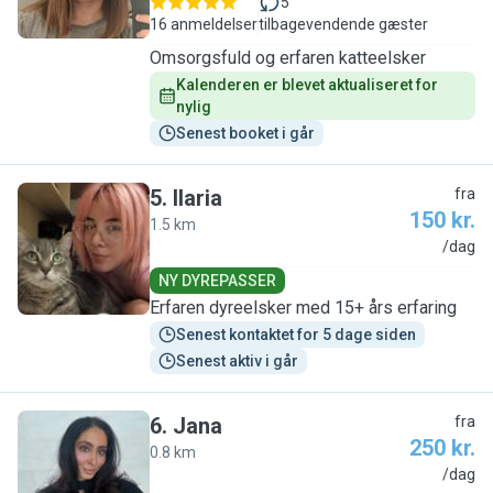
5
16 anmeldelser
tilbagevendende gæster
Omsorgsfuld og erfaren katteelsker
Kalenderen er blevet aktualiseret for 
nylig
Senest booket i går
5
.
Ilaria
fra
150 kr.
1.5 km
I
/dag
NY DYREPASSER
Erfaren dyreelsker med 15+ års erfaring
Senest kontaktet for 5 dage siden
Senest aktiv i går
6
.
Jana
fra
250 kr.
0.8 km
J
/dag