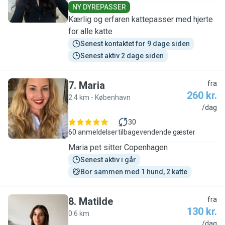
NY DYREPASSER
Kærlig og erfaren kattepasser med hjerte
for alle katte
Senest kontaktet for 9 dage siden
Senest aktiv 2 dage siden
7
.
Maria
fra
260 kr.
2.4 km - København
M
/dag
30
60 anmeldelser
tilbagevendende gæster
Maria pet sitter Copenhagen
Senest aktiv i går
Bor sammen med 1 hund, 2 katte
8
.
Matilde
fra
130 kr.
0.6 km
M
/dag