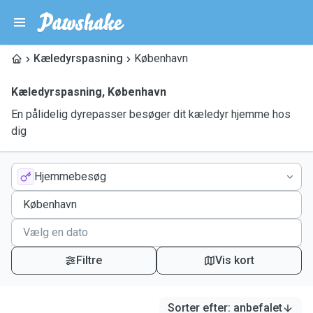
Kæledyrspasning
København
Kæledyrspasning
,
København
En pålidelig dyrepasser besøger dit kæledyr hjemme hos
dig
Hjemmebesøg
Filtre
Vis kort
Sorter efter
:
anbefalet