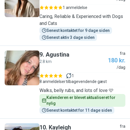
1 anmeldelse
Caring, Reliable & Experienced with Dogs
and Cats
Senest kontaktet for 9 dage siden
Senest aktiv 3 dage siden
9
.
Agustina
fra
180 kr.
2.8 km
A
/dag
1
8 anmeldelser
tilbagevendende gæst
Walks, belly rubs, and lots of love 🩷
Kalenderen er blevet aktualiseret for 
nylig
Senest kontaktet for 11 dage siden
10
.
Kayleigh
fra