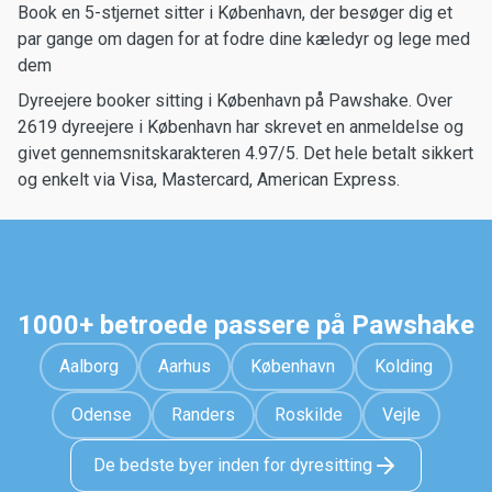
Book en 5-stjernet sitter i København, der besøger dig et
par gange om dagen for at fodre dine kæledyr og lege med
dem
Dyreejere booker sitting i København på Pawshake. Over
2619 dyreejere i København har skrevet en anmeldelse og
givet gennemsnitskarakteren 4.97/5. Det hele betalt sikkert
og enkelt via Visa, Mastercard, American Express.
1000+ betroede passere på Pawshake
Aalborg
Aarhus
København
Kolding
Odense
Randers
Roskilde
Vejle
De bedste byer inden for dyresitting