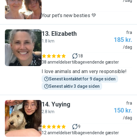
S
/dag
Your pet's new besties 💚
13
.
Elizabeth
fra
185 kr.
1.8 km
E
/dag
18
38 anmeldelser
tilbagevendende gæster
I love animals and am very responsible!
Senest kontaktet for 9 dage siden
Senest aktiv 3 dage siden
14
.
Yuying
fra
150 kr.
2.8 km
Y
/dag
9
12 anmeldelser
tilbagevendende gæster