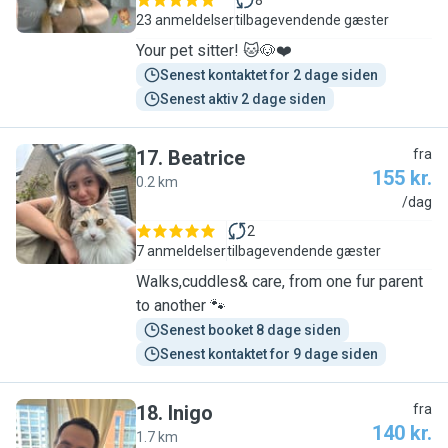
8
23 anmeldelser
tilbagevendende gæster
Your pet sitter! 🐱🐶❤️
Senest kontaktet for 2 dage siden
Senest aktiv 2 dage siden
17
.
Beatrice
fra
155 kr.
0.2 km
B
/dag
2
7 anmeldelser
tilbagevendende gæster
Walks,cuddles& care, from one fur parent
to another 🐾
Senest booket 8 dage siden
Senest kontaktet for 9 dage siden
18
.
Inigo
fra
140 kr.
1.7 km