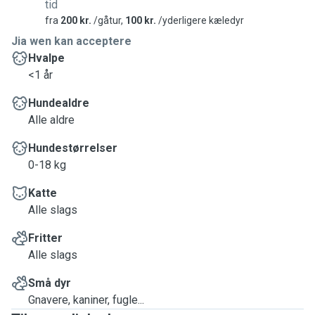
tid
fra
200 kr.
/gåtur,
100 kr.
/yderligere kæledyr
Jia wen kan acceptere
Hvalpe
<1 år
Hundealdre
Alle aldre
Hundestørrelser
0-18 kg
Katte
Alle slags
Fritter
Alle slags
Små dyr
Gnavere, kaniner, fugle...