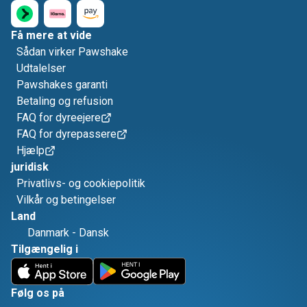
Få mere at vide
Sådan virker Pawshake
Udtalelser
Pawshakes garanti
Betaling og refusion
FAQ for dyreejere
FAQ for dyrepassere
Hjælp
juridisk
Privatlivs- og cookiepolitik
Vilkår og betingelser
Land
Danmark
-
Dansk
Tilgængelig i
Følg os på