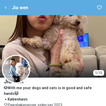
Jia wen
J
1/15
Jia wen
🐶With me your dogs and cats is in good and safe
hands🐱
København
Pawshakepasser siden juni 2023