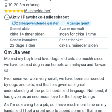
10-20 års erfaring
(
6 anmeldelser
)
Aktiv i Pawshake-fællesskabet
2 tilbagevendende gæster
4 gange gemt
Senest aktiv
Svarer normalt
cirka 14 timer siden
inden for cirka 1 time
Senest kontaktet
Senest booket
22 dage siden
cirka 2 måneder siden
Om Jia wen
Me and my boyfriend love dogs and cats so muchh since
we have cat and dog in our hometown malaysia and Taiwan
😍
Ever since we were very small, we have been surrounded
by dogs and cats, and this has given us a great
understanding of the pet's needs and language. Not least, it
has given us an enormous love for the happy beings.
As I'm searching for a job, so I have much more time on my
hands and I feel a great urge to spend some of that time