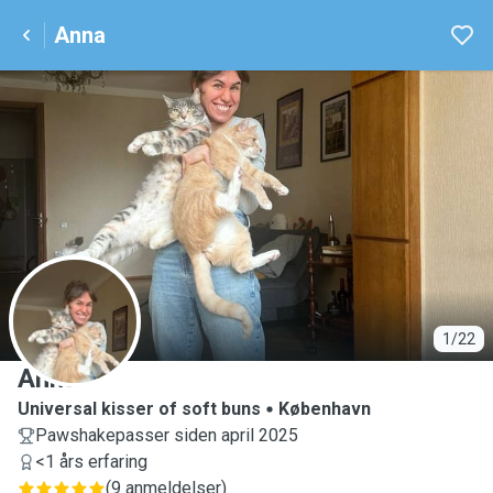
Anna
A
1/22
Anna
Universal kisser of soft buns
København
Pawshakepasser siden april 2025
<1 års erfaring
(
9 anmeldelser
)