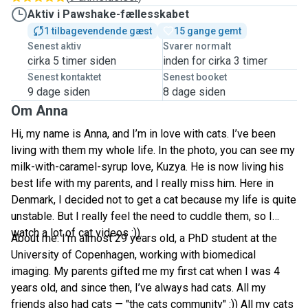
Aktiv i Pawshake-fællesskabet
1 tilbagevendende gæst
15 gange gemt
Senest aktiv
Svarer normalt
cirka 5 timer siden
inden for cirka 3 timer
Senest kontaktet
Senest booket
9 dage siden
8 dage siden
Om Anna
Hi, my name is Anna, and I’m in love with cats. I’ve been
living with them my whole life. In the photo, you can see my
milk-with-caramel-syrup love, Kuzya. He is now living his
best life with my parents, and I really miss him. Here in
Denmark, I decided not to get a cat because my life is quite
unstable. But I really feel the need to cuddle them, so I
watch a lot of cat videos :)).
About me: I’m almost 29 years old, a PhD student at the
University of Copenhagen, working with biomedical
imaging. My parents gifted me my first cat when I was 4
years old, and since then, I’ve always had cats. All my
friends also had cats — "the cats community" :)) All my cats