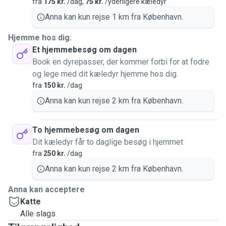
fra
175 kr.
/dag,
75 kr.
/yderligere kæledyr
Anna kan kun rejse 1 km fra København.
Hjemme hos dig.
Et hjemmebesøg om dagen
Book en dyrepasser, der kommer forbi for at fodre
og lege med dit kæledyr hjemme hos dig.
fra
150 kr.
/dag
Anna kan kun rejse 2 km fra København.
To hjemmebesøg om dagen
Dit kæledyr får to daglige besøg i hjemmet
fra
250 kr.
/dag
Anna kan kun rejse 2 km fra København.
Anna kan acceptere
Katte
Alle slags