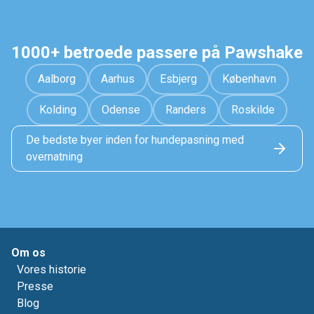
1000+ betroede passere på Pawshake
Aalborg
Aarhus
Esbjerg
København
Kolding
Odense
Randers
Roskilde
De bedste byer inden for hundepasning med
overnatning
Om os
Vores historie
Presse
Blog