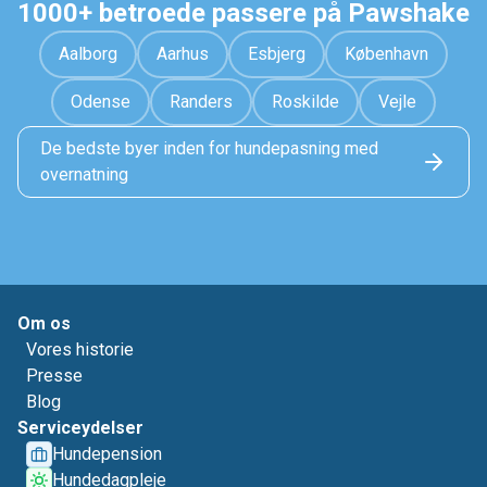
1000+ betroede passere på Pawshake
Aalborg
Aarhus
Esbjerg
København
Odense
Randers
Roskilde
Vejle
De bedste byer inden for hundepasning med
overnatning
Om os
Vores historie
Presse
Blog
Serviceydelser
Hundepension
Hundedagpleje