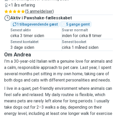
<1 års erfaring
(
5 anmeldelser
)
Aktiv i Pawshake-fællesskabet
1 tilbagevendende gæst
5 gange gemt
Senest aktiv
Svarer normalt
cirka 3 timer siden
inden for cirka 8 timer
Senest kontaktet
Senest booket
3 dage siden
cirka 1 måned siden
Om Andrea
I’m a 30-year-old Italian with a genuine love for animals and
a calm, responsible approach to pet care. Last year, I spent
several months pet sitting in my own home, taking care of
both dogs and cats with different personalities and needs.
I live in a quiet, pet-friendly environment where animals can
feel safe and relaxed. My daily routine is flexible, which
means pets are rarely left alone for long periods. I usually
take dogs out for 2–3 walks a day, depending on their
energy level, including at least one longer walk for exercise