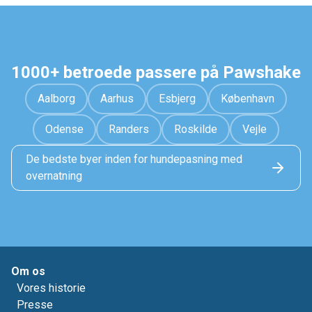
1000+ betroede passere på Pawshake
Aalborg
Aarhus
Esbjerg
København
Odense
Randers
Roskilde
Vejle
De bedste byer inden for hundepasning med
overnatning
Om os
Vores historie
Presse