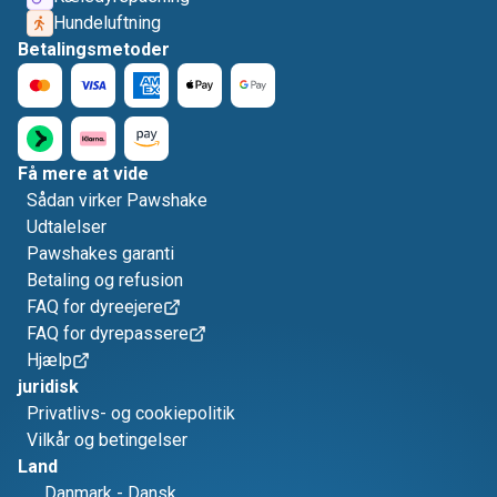
Hundeluftning
Betalingsmetoder
Få mere at vide
Sådan virker Pawshake
Udtalelser
Pawshakes garanti
Betaling og refusion
FAQ for dyreejere
FAQ for dyrepassere
Hjælp
juridisk
Privatlivs- og cookiepolitik
Vilkår og betingelser
Land
Danmark
-
Dansk