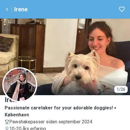
Irene
I
1/26
Irene
Passionate caretaker for your adorable doggies!
København
Pawshakepasser siden september 2024
10-20 års erfaring