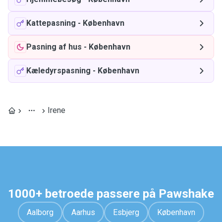
Kattepasning
-
København
Pasning af hus
-
København
Kæledyrspasning
-
København
Irene
1000+ betroede passere på Pawshake
Aalborg
Aarhus
Esbjerg
København