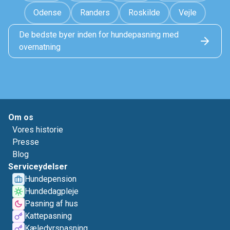
Odense
Randers
Roskilde
Vejle
De bedste byer inden for hundepasning med
overnatning
Om os
Vores historie
Presse
Blog
Serviceydelser
Hundepension
Hundedagpleje
Pasning af hus
Kattepasning
Kæledyrspasning