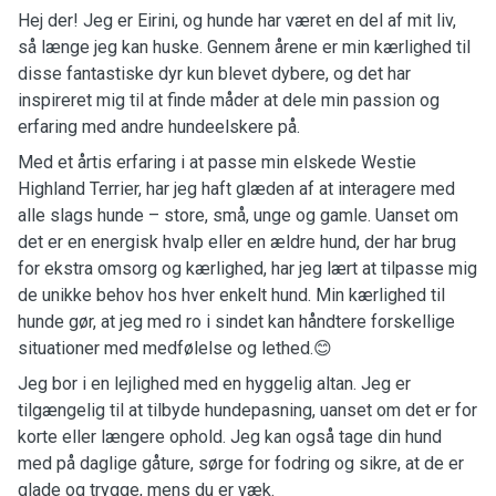
Hej der! Jeg er Eirini, og hunde har været en del af mit liv,
så længe jeg kan huske. Gennem årene er min kærlighed til
disse fantastiske dyr kun blevet dybere, og det har
inspireret mig til at finde måder at dele min passion og
erfaring med andre hundeelskere på.
Med et årtis erfaring i at passe min elskede Westie
Highland Terrier, har jeg haft glæden af at interagere med
alle slags hunde – store, små, unge og gamle. Uanset om
det er en energisk hvalp eller en ældre hund, der har brug
for ekstra omsorg og kærlighed, har jeg lært at tilpasse mig
de unikke behov hos hver enkelt hund. Min kærlighed til
hunde gør, at jeg med ro i sindet kan håndtere forskellige
situationer med medfølelse og lethed.😊
Jeg bor i en lejlighed med en hyggelig altan. Jeg er
tilgængelig til at tilbyde hundepasning, uanset om det er for
korte eller længere ophold. Jeg kan også tage din hund
med på daglige gåture, sørge for fodring og sikre, at de er
glade og trygge, mens du er væk.