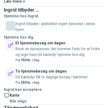
Læs mere
well cared for while you’re away. I’m also happy to send
updates and photos so you can have peace of mind. For
Ingrid tilbyder ...
everyone’s safety, I prefer to care for vaccinated pets.
Hjemme hos Ingrid
Ingrid tilbyder i øjeblikket ingen tjenester i deres
hjem.
Hjemme hos dig.
Et hjemmebesøg om dagen
Book en dyrepasser, der kommer forbi for at fodre
og lege med dit kæledyr hjemme hos dig.
fra
150 kr.
/dag
To hjemmebesøg om dagen
Dit kæledyr får to daglige besøg i hjemmet
fra
250 kr.
/dag
Ingrid kan acceptere
Katte
Alle slags
Tilgængelighed