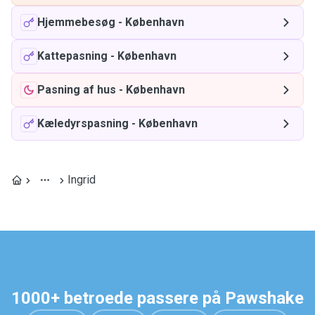
Hjemmebesøg
-
København
Kattepasning
-
København
Pasning af hus
-
København
Kæledyrspasning
-
København
Ingrid
1000+ betroede passere på Pawshake