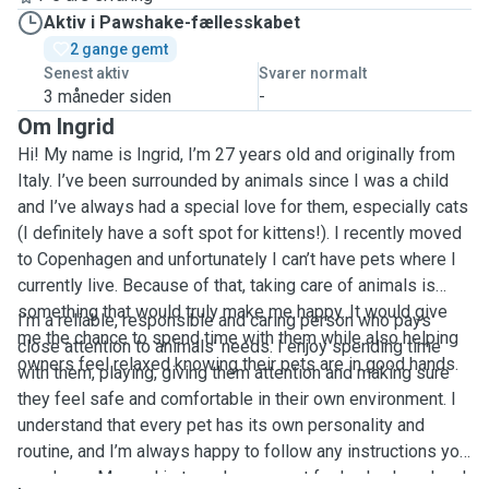
Aktiv i Pawshake-fællesskabet
2 gange gemt
Senest aktiv
Svarer normalt
3 måneder siden
-
Om Ingrid
Hi! My name is Ingrid, I’m 27 years old and originally from
Italy. I’ve been surrounded by animals since I was a child
and I’ve always had a special love for them, especially cats
(I definitely have a soft spot for kittens!). I recently moved
to Copenhagen and unfortunately I can’t have pets where I
currently live. Because of that, taking care of animals is
something that would truly make me happy. It would give
I’m a reliable, responsible and caring person who pays
me the chance to spend time with them while also helping
close attention to animals’ needs. I enjoy spending time
owners feel relaxed knowing their pets are in good hands.
with them, playing, giving them attention and making sure
they feel safe and comfortable in their own environment. I
understand that every pet has its own personality and
routine, and I’m always happy to follow any instructions you
may have. My goal is to make your pet feel calm, loved and