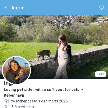
Ingrid
I
1/11
Ingrid
Loving pet sitter with a soft spot for cats.
København
Pawshakepasser siden marts 2026
1-5 års erfaring