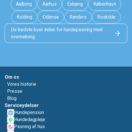
Aalborg
Aarhus
Esbjerg
København
Kolding
Odense
Randers
Roskilde
De bedste byer inden for hundepasning med
overnatning
Om os
Vores historie
Presse
Blog
Serviceydelser
Hundepension
Hundedagpleje
Pasning af hus