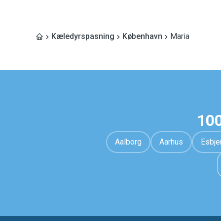
Kæledyrspasning
København
Maria
100
Aalborg
Aarhus
Esbje