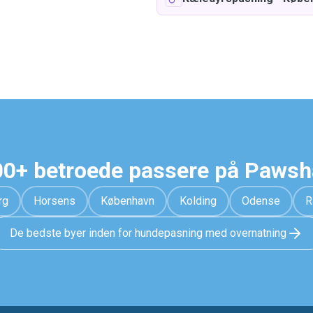
0+ betroede passere på Paws
rg
Horsens
København
Kolding
Odense
R
De bedste byer inden for hundepasning med overnatning