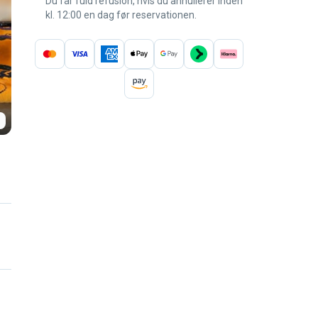
Du får fuld refusion, hvis du annullerer inden
kl. 12:00 en dag før reservationen.