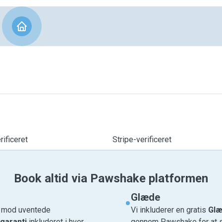
ificeret
Stripe-verificeret
Book altid via Pawshake platformen
Glæde
e mod uventede
Vi inkluderer en gratis
Glæ
garanti
inkluderet i hver
gennem Pawshake for at si