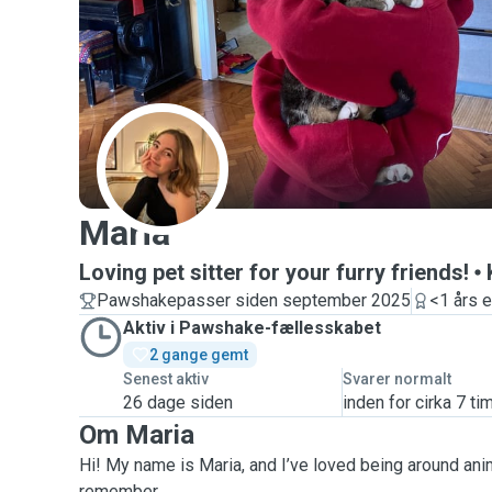
M
Maria
Loving pet sitter for your furry friends!
Pawshakepasser siden september 2025
<1 års e
Aktiv i Pawshake-fællesskabet
2 gange gemt
Senest aktiv
Svarer normalt
26 dage siden
inden for cirka 7 ti
Om Maria
Hi! My name is Maria, and I’ve loved being around anim
remember.