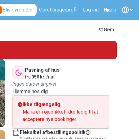
Bliv dyresitter
Opret brugerprofil
Log ind
Hjælp
Gem
Pasning af hus
fra
350 kr.
/nat
Ingen datoer angivet
Hjemme hos dig.
Ikke tilgængelig
Maria er i øjeblikket ikke ledig til at
acceptere nye bookinger.
Fleksibel afbestillingspolitik