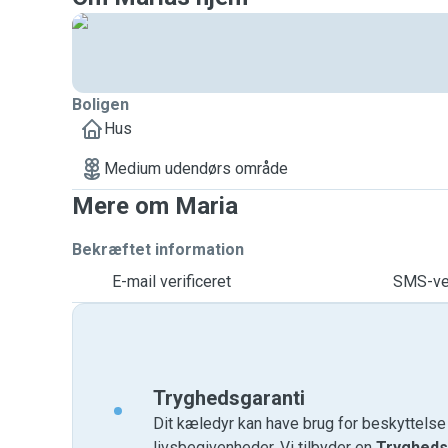
Boligen
Hus
Medium udendørs område
Mere om Maria
Bekræftet information
E-mail verificeret
SMS-ver
Tryghedsgaranti
Dit kæledyr kan have brug for beskyttels
livsbegivenheder. Vi tilbyder en
Trygheds