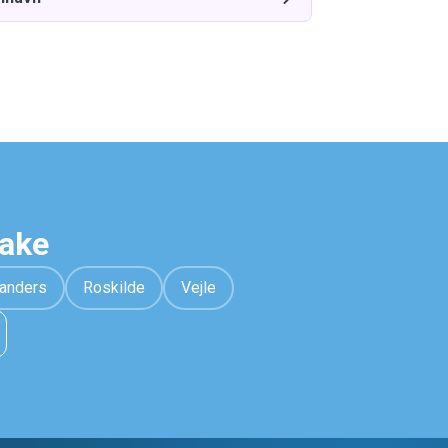
hake
anders
Roskilde
Vejle