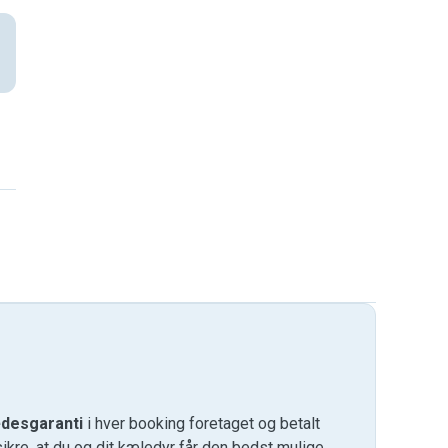
desgaranti
i hver booking foretaget og betalt
kre, at du og dit kæledyr får den bedst mulige