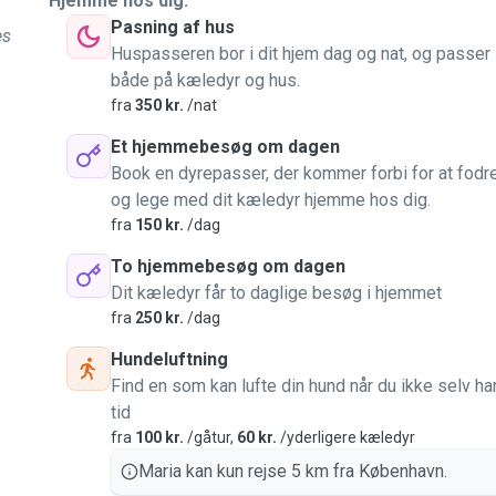
Hjemme hos dig.
Pasning af hus
es
Huspasseren bor i dit hjem dag og nat, og passer
både på kæledyr og hus.
fra
350 kr.
/nat
Et hjemmebesøg om dagen
Book en dyrepasser, der kommer forbi for at fodr
og lege med dit kæledyr hjemme hos dig.
fra
150 kr.
/dag
To hjemmebesøg om dagen
Dit kæledyr får to daglige besøg i hjemmet
fra
250 kr.
/dag
Hundeluftning
Find en som kan lufte din hund når du ikke selv ha
tid
fra
100 kr.
/gåtur,
60 kr.
/yderligere kæledyr
Maria kan kun rejse 5 km fra København.