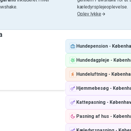
awshake.
kæledyrsplejeoplevelse.
Oplev lykke
a
Hundepension
-
Københ
Hundedagpleje
-
Københ
Hundeluftning
-
Københa
Hjemmebesøg
-
Københ
Kattepasning
-
Københa
Pasning af hus
-
Københ
Kæledyrspasning
-
Købe