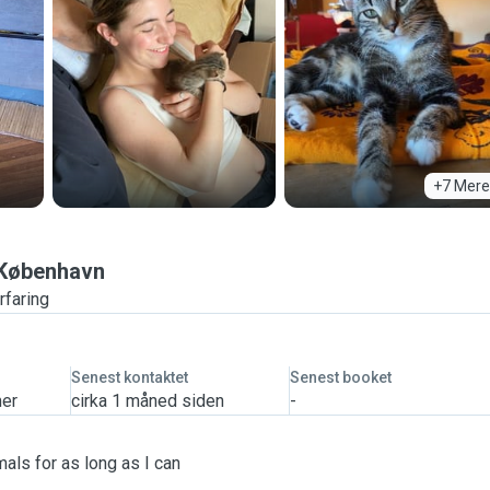
+7 Mere
København
rfaring
Senest kontaktet
Senest booket
mer
cirka 1 måned siden
-
als for as long as I can