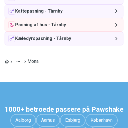
Kattepasning
-
Tårnby
Pasning af hus
-
Tårnby
Kæledyrspasning
-
Tårnby
Mona
1000+ betroede passere på Pawshake
Aalborg
Aarhus
Esbjerg
København