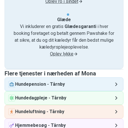
Oplev ro i sindet
Glæde
Vi inkluderer en gratis
Glædesgaranti
i hver
booking foretaget og betalt gennem Pawshake for
at sikre, at du og dit kæledyr får den bedst mulige
kæledyrsplejeoplevelse.
Oplev lykke
Flere tjenester i nærheden af ​​Mona
Hundepension
-
Tårnby
Hundedagpleje
-
Tårnby
Hundeluftning
-
Tårnby
Hjemmebesøg
-
Tårnby