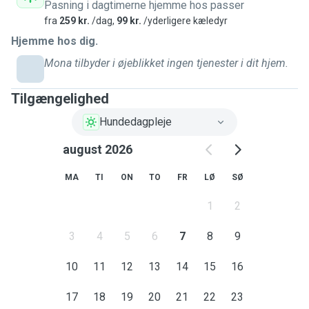
opvokset med hunde, så vi er begge vant til at have dyr i
Pasning i dagtimerne hjemme hos passer
hjemmet. Det betyder, at vi kan tilbyde et trygt, kærligt og
fra
259 kr.
/dag,
99 kr.
/yderligere kæledyr
hundevenligt miljø, hvor hunden bliver en naturlig del af
Hjemme hos dig.
hverdagen. Vi bor på Islands brygge i en lejlighed.
Mona tilbyder i øjeblikket ingen tjenester i dit hjem.
Tilgængelighed
Hundedagpleje
august 2026
MA
TI
ON
TO
FR
LØ
SØ
1
2
3
4
5
6
7
8
9
10
11
12
13
14
15
16
17
18
19
20
21
22
23