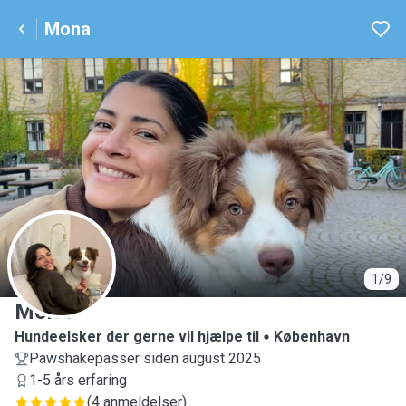
Mona
M
1/9
Mona
Hundeelsker der gerne vil hjælpe til
København
Pawshakepasser siden august 2025
1-5 års erfaring
(
4 anmeldelser
)