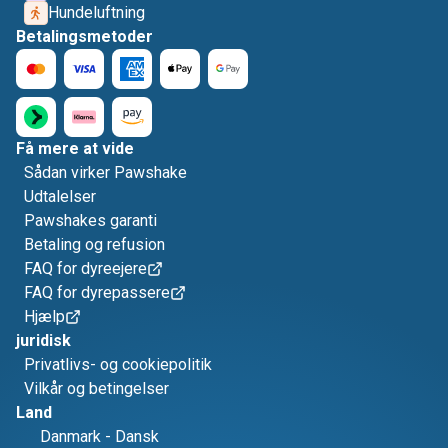
Hundeluftning
Betalingsmetoder
Få mere at vide
Sådan virker Pawshake
Udtalelser
Pawshakes garanti
Betaling og refusion
FAQ for dyreejere
FAQ for dyrepassere
Hjælp
juridisk
Privatlivs- og cookiepolitik
Vilkår og betingelser
Land
Danmark
-
Dansk