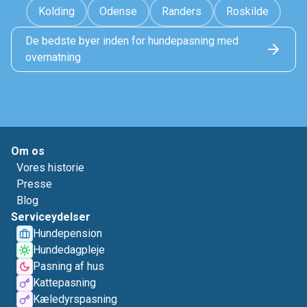
Kolding
Odense
Randers
Roskilde
De bedste byer inden for hundepasning med
overnatning
Om os
Vores historie
Presse
Blog
Serviceydelser
Hundepension
Hundedagpleje
Pasning af hus
Kattepasning
Kæledyrspasning