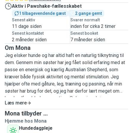
Aktiv i Pawshake-fællesskabet
1 tilbagevendende gæst
2 gange gemt
Senest aktiv
Svarer normalt
11 dage siden
inden for cirka 2 timer
Senest kontaktet
Senest booket
2 måneder siden
7 måneder siden
Om Mona
Jeg elsker hunde og har altid haft en naturlig tilknytning til
dem. Gennem min søster har jeg fået solid erfaring med at
passe en energisk og kærlig Australian Shepherd, som
kræver både fysisk aktivitet og mental stimulation. Jeg
hjælper ofte med gåture, leg, træning og pasning, når min
søster har brug for det, og jeg har derfor lært meget om
hundeadfærd, behov og rutiner. Selvom jeg drømmer om
Læs mere
selv at få en hund, ligger det formentlig først nogle år ude i
fremtiden. Indtil da vil jeg elske at passe andres hunde og
Mona tilbyder ...
give dem den omsorg, opmærksomhed og aktivering, de
Hjemme hos Mona
fortjener. Jeg bor sammen med min kæreste, som også er
Hundedagpleje