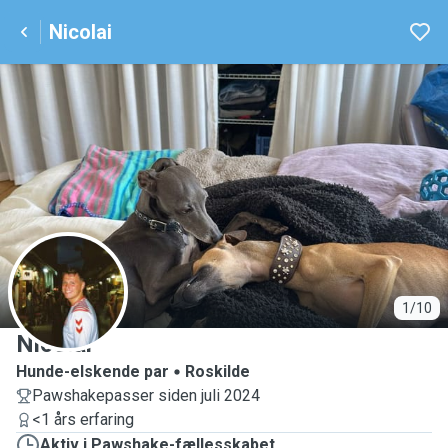
Nicolai
N
1/10
Nicolai
Hunde-elskende par
Roskilde
Pawshakepasser siden juli 2024
<1 års erfaring
Aktiv i Pawshake-fællesskabet