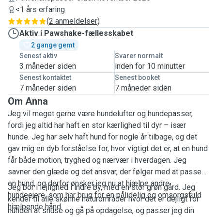
<1 års erfaring
(
2 anmeldelser
)
Aktiv i Pawshake-fællesskabet
2 gange gemt
Senest aktiv
Svarer normalt
3 måneder siden
inden for 10 minutter
Senest kontaktet
Senest booket
7 måneder siden
7 måneder siden
Om Anna
Jeg vil meget gerne være hundelufter og hundepasser,
fordi jeg altid har haft en stor kærlighed til dyr – især
hunde. Jeg har selv haft hund for nogle år tilbage, og det
gav mig en dyb forståelse for, hvor vigtigt det er, at en hund
får både motion, tryghed og nærvær i hverdagen. Jeg
savner den glæde og det ansvar, der følger med at passe
en hund, og derfor ønsker jeg nu at hjælpe andre
Jeg bor i lejlighed i indre by, med en stor grøn gård. Jeg
hundeejere, som har brug for en pålidelig og omsorgsfuld
kender til alle skønne naturområder hvor det er dejligt for
hjælpende hånd.
hunden at snuse og gå på opdagelse, og passer jeg din