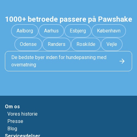
1000+ betroede passere på Pawshake
Aalborg
Aarhus
Esbjerg
København
Odense
Randers
Roskilde
Vejle
De bedste byer inden for hundepasning med
overnatning
Om os
Vores historie
Presse
Blog
Serviceydelser