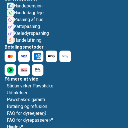
Hundepension
Hundedagpleje
Pasning af hus
Kattepasning
Kæledyrspasning
Hundeluftning
Betalingsmetoder
Få mere at vide
Sådan virker Pawshake
Udtalelser
Pawshakes garanti
Betaling og refusion
FAQ for dyreejere
FAQ for dyrepassere
Hjælp