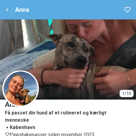
Anna
A
1/10
Anna
Få passet din hund af et rutineret og kærligt
menneske
København
Pawshakepasser siden november 2025