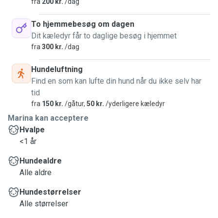
fra
200 kr.
/dag
To hjemmebesøg om dagen
Dit kæledyr får to daglige besøg i hjemmet
fra
300 kr.
/dag
Hundeluftning
Find en som kan lufte din hund når du ikke selv har
tid
fra
150 kr.
/gåtur,
50 kr.
/yderligere kæledyr
Marina kan acceptere
Hvalpe
<1 år
Hundealdre
Alle aldre
Hundestørrelser
Alle størrelser