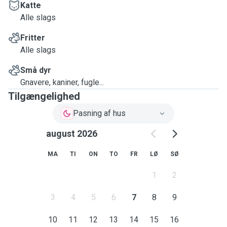
Katte
Alle slags
Fritter
Alle slags
Små dyr
Gnavere, kaniner, fugle...
Tilgængelighed
Pasning af hus
august 2026
MA
TI
ON
TO
FR
LØ
SØ
1
2
3
4
5
6
7
8
9
10
11
12
13
14
15
16