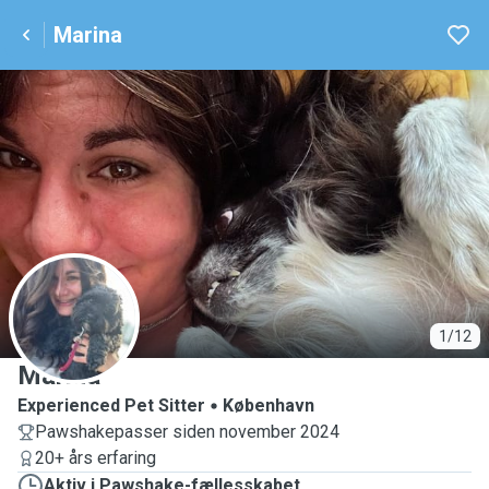
Marina
M
1/12
Marina
Experienced Pet Sitter
København
Pawshakepasser siden november 2024
20+ års erfaring
Aktiv i Pawshake-fællesskabet