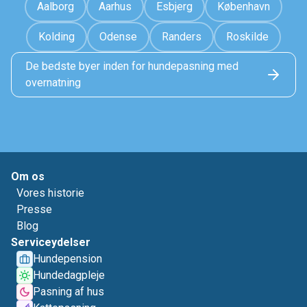
Aalborg
Aarhus
Esbjerg
København
Kolding
Odense
Randers
Roskilde
De bedste byer inden for hundepasning med
overnatning
Om os
Vores historie
Presse
Blog
Serviceydelser
Hundepension
Hundedagpleje
Pasning af hus