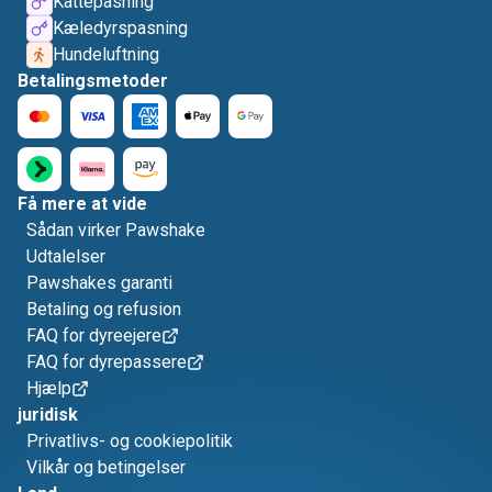
Kattepasning
Kæledyrspasning
Hundeluftning
Betalingsmetoder
Få mere at vide
Sådan virker Pawshake
Udtalelser
Pawshakes garanti
Betaling og refusion
FAQ for dyreejere
FAQ for dyrepassere
Hjælp
juridisk
Privatlivs- og cookiepolitik
Vilkår og betingelser