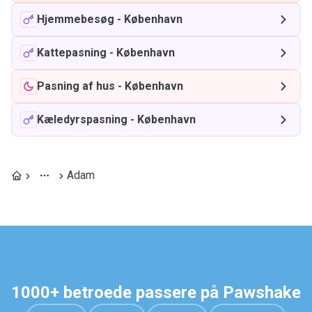
Hjemmebesøg
-
København
Kattepasning
-
København
Pasning af hus
-
København
Kæledyrspasning
-
København
Adam
1000+ betroede passere på Pawshake