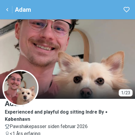
Adam
A
1/23
Adam
Experienced and playful dog sitting Indre By
København
Pawshakepasser siden februar 2026
<1 års erfaring