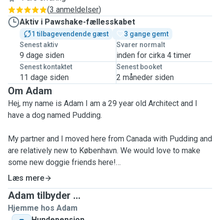
(
3 anmeldelser
)
Aktiv i Pawshake-fællesskabet
1 tilbagevendende gæst
3 gange gemt
Senest aktiv
Svarer normalt
9 dage siden
inden for cirka 4 timer
Senest kontaktet
Senest booket
11 dage siden
2 måneder siden
Om Adam
Hej, my name is Adam I am a 29 year old Architect and I
have a dog named Pudding.
My partner and I moved here from Canada with Pudding and
are relatively new to København. We would love to make
some new doggie friends here!
Læs mere
I have owned pets my whole life, both dogs and cats. I
Adam tilbyder ...
have experience with all kinds of personalities of dogs
Hjemme hos Adam
including reactive dogs.
Hundepension