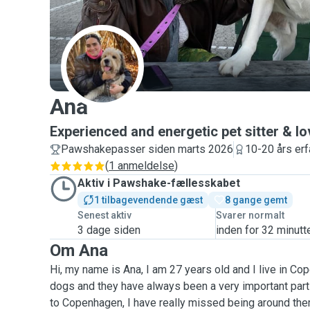
A
Ana
Experienced and energetic pet sitter & lo
Pawshakepasser siden marts 2026
10-20 års erf
(
1 anmeldelse
)
Aktiv i Pawshake-fællesskabet
1 tilbagevendende gæst
8 gange gemt
Senest aktiv
Svarer normalt
3 dage siden
inden for 32 minutt
Om Ana
Hi, my name is Ana, I am 27 years old and I live in Co
dogs and they have always been a very important part 
to Copenhagen, I have really missed being around them