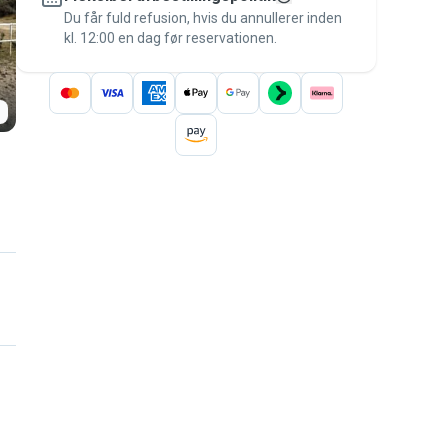
besked til betalingen – for at være dækket
Du får fuld refusion, hvis du annullerer inden
kl. 12:00 en dag før reservationen.
af
Pawshake-garantien
.