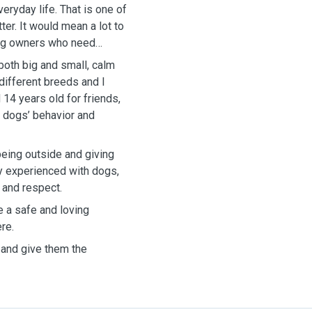
eryday life. That is one of
ter. It would mean a lot to
ing owners who need
both big and small, calm
 different breeds and I
 14 years old for friends,
g dogs’ behavior and
being outside and giving
ly experienced with dogs,
e and respect.
e a safe and loving
re.
d and give them the