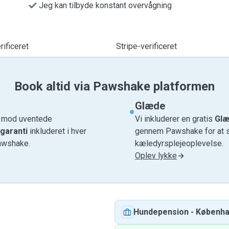
Jeg kan tilbyde konstant overvågning
ificeret
Stripe-verificeret
Book altid via Pawshake platformen
Glæde
e mod uventede
Vi inkluderer en gratis
Glæ
garanti
inkluderet i hver
gennem Pawshake for at si
awshake.
kæledyrsplejeoplevelse.
Oplev lykke
Hundepension
-
Københ