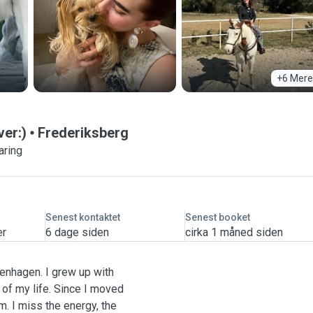
+6 Mere
ver:)
Frederiksberg
aring
Senest kontaktet
Senest booket
er
6 dage siden
cirka 1 måned siden
penhagen. I grew up with
of my life. Since I moved
. I miss the energy, the