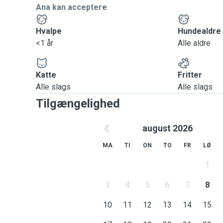
Ana kan acceptere
Hvalpe
Hundealdre
<1 år
Alle aldre
Katte
Fritter
Alle slags
Alle slags
Tilgængelighed
august 2026
MA
TI
ON
TO
FR
LØ
1
3
4
5
6
7
8
10
11
12
13
14
15