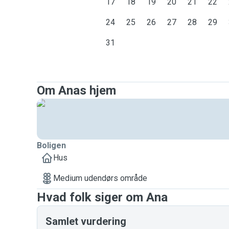
17
18
19
20
21
22
24
25
26
27
28
29
31
Om Anas hjem
Boligen
Hus
Medium udendørs område
Hvad folk siger om Ana
Samlet vurdering