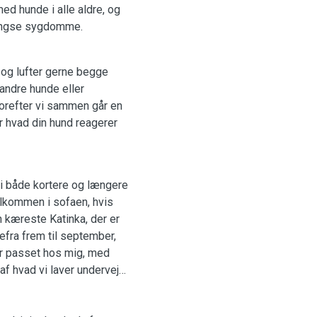
ed hunde i alle aldre, og
ængse sygdomme.
 og lufter gerne begge
 andre hunde eller
vorefter vi sammen går en
or hvad din hund reagerer
 i både kortere og længere
elkommen i sofaen, hvis
 kæreste Katinka, der er
efra frem til september,
er passet hos mig, med
af hvad vi laver undervejs,