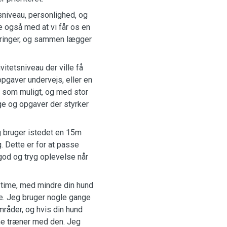
tsniveau, personlighed, og
e også med at vi får os en
dringer, og sammen lægger
itetsniveau der ville få
opgaver undervejs, eller en
s som muligt, og med stor
e og opgaver der styrker
og bruger istedet en 15m
g. Dette er for at passe
god og tryg oplevelse når
5 time, med mindre din hund
ure. Jeg bruger nogle gange
mråder, og hvis din hund
erne træner med den. Jeg