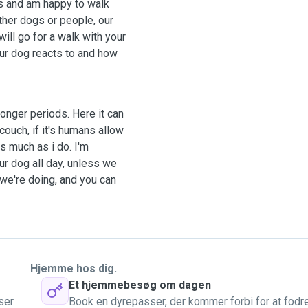
s and am happy to walk
other dogs or people, our
will go for a walk with your
our dog reacts to and how
longer periods. Here it can
ouch, if it's humans allow
as much as i do. I'm
ur dog all day, unless we
we're doing, and you can
Hjemme hos dig.
Et hjemmebesøg om dagen
ser
Book en dyrepasser, der kommer forbi for at fodr