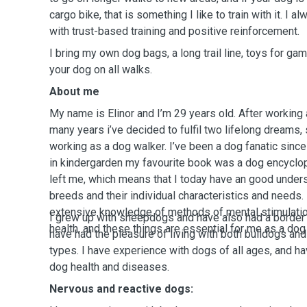
cargo bike, that is something I like to train with it. I 
with trust-based training and positive reinforcement.
I bring my own dog bags, a long trail line, toys for ga
your dog on all walks.
About me
My name is Elinor and I’m 29 years old. After working
many years i’ve decided to fulfil two lifelong dreams,
working as a dog walker. I’ve been a dog fanatic since
in kindergarden my favourite book was a dog encyclo
left me, which means that I today have an good under
breeds and their individual characteristics and needs.
extensive knowledge of methods of mental stimulatio
I grew up with sheepdogs and have also had a border co
health, and these things are essential for me as a dog
have had the pleasure of living with both bulldogs an
types. I have experience with dogs of all ages, and 
dog health and diseases.
Nervous and reactive dogs: