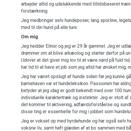
arbejder altid og udelukkende med tillidsbaseret træn
forstærkning.
Jeg medbringer selv hundeposer, lang sporline, legetø
med til din hund på alle ture.
Om mig
Jeg hedder Elinor og jeg er 29 år gammel. Jeg er udl
drømmer om at blive arkæolog og starter derfor på uni
Udover at det giver mig lov til at være nørd på fuld tid
har tid til at have et job som jeg altid har ønsket mig, 
Jeg har været opslugt af hunde siden før jeg kunne gå
børnehaven var et hundeleksikon. Passionen har aldrig
betyder at jeg idag er godt bekendt med over 100 hu
individuelle karaktertræk og instinkter. Jeg er stolt af
det kommer til aktivering, adfærdsforståelse og sund
disse ting er essentielle for mig i jobbet som hundeluf
Jeg er vokset op med hyrdehunde og har også selv haft
voksne liv, samt haft glæden af at bo sammen med b