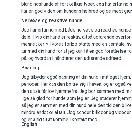
blandingshunde af forskellige typer. Jeg har erfaring m
har en god viden om hundens helbred og de mest g
Nervøse og reaktive hunde
Jeg har erfaring med både nervøse og reaktive hunde
dele. Hvis din hund er reaktiv, altså udfarende overfor
mennesker, vil vores forløb starte med en samtale, h
tur med din hund for at jeg kan få en god forståelse f
på, og hvordan i håndterer den udfarende adfærd.
Pasning
Jeg tilbyder også pasning af din hund i mit eget hjem,
perioder. Her kan den boltre sig i haven, og er også v
den altså får lov hjemmefra. Jeg bor sammen med min
lige så glad for hunde som jeg er. Jeg studerer hjemm
så jeg er sammen med din hund hele den tid den bliv
mindre andet er aftalt. Jeg sender billeder og videoer 
og er altid til at komme i kontakt med.
English