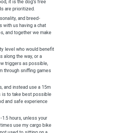
od, it is the dog's free
s are prioritized.
sonality, and breed-
s with us having a chat
ges, and together we make
ity level who would benefit
s along the way, or a
w triggers as possible,
m through sniffing games
s, and instead use a 15m
s is to take best possible
ood and safe experience
1-1.5 hours, unless your
etimes use my cargo bike
not used to sitting on a