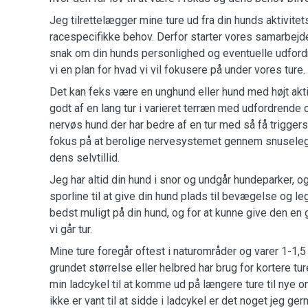
Jeg tilrettelægger mine ture ud fra din hunds aktivite
racespecifikke behov. Derfor starter vores samarbejd
snak om din hunds personlighed og eventuelle udfor
vi en plan for hvad vi vil fokusere på under vores ture.
Det kan feks være en unghund eller hund med højt aktiv
godt af en lang tur i varieret terræn med udfordrende 
nervøs hund der har bedre af en tur med så få trigger
fokus på at berolige nervesystemet gennem snuseleg
dens selvtillid.
Jeg har altid din hund i snor og undgår hundeparker, 
sporline til at give din hund plads til bevægelse og le
bedst muligt på din hund, og for at kunne give den en 
vi går tur.
Mine ture foregår oftest i naturområder og varer 1-1,
grundet størrelse eller helbred har brug for kortere t
min ladcykel til at komme ud på længere ture til nye o
ikke er vant til at sidde i ladcykel er det noget jeg g