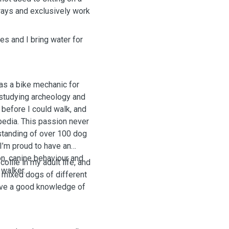
always and exclusively work
mes and I bring water for
 as a bike mechanic for
 studying archeology and
 before I could walk, and
pedia. This passion never
standing of over 100 dog
 I’m proud to have an
n, canine behaviour and
llie in my adult life, and
 walker.
d mixed dogs of different
have a good knowledge of