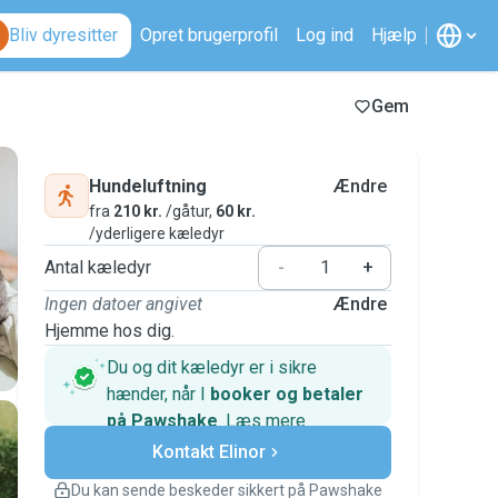
Bliv dyresitter
Opret brugerprofil
Log ind
Hjælp
Gem
Hundeluftning
Ændre
fra
210 kr.
/gåtur,
60 kr.
/yderligere kæledyr
Antal kæledyr
-
+
Ingen datoer angivet
Ændre
Hjemme hos dig.
Du og dit kæledyr er i sikre
hænder, når I
booker og betaler
på Pawshake
.
Læs mere
Sikre betalinger
Kontakt Elinor
Support, hvis planerne ændrer
sig
Du kan sende beskeder sikkert på Pawshake
Dækkede bookinger