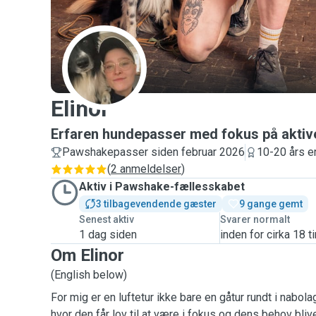
E
Elinor
Erfaren hundepasser med fokus på aktiv
Pawshakepasser siden februar 2026
10-20 års er
(
2 anmeldelser
)
Aktiv i Pawshake-fællesskabet
3 tilbagevendende gæster
9 gange gemt
Senest aktiv
Svarer normalt
1 dag siden
inden for cirka 18 t
Om Elinor
(English below)
For mig er en luftetur ikke bare en gåtur rundt i nabola
hvor den får lov til at være i fokus og dens behov bliver