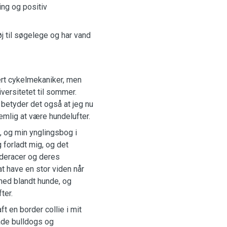
ing og positiv
j til søgelege og har vand
ært cykelmekaniker, men
versitetet til sommer.
, betyder det også at jeg nu
nemlig at være hundelufter.
, og min ynglingsbog i
 forladt mig, og det
nderacer og deres
 at have en stor viden når
hed blandt hunde, og
ter.
 en border collie i mit
åde bulldogs og