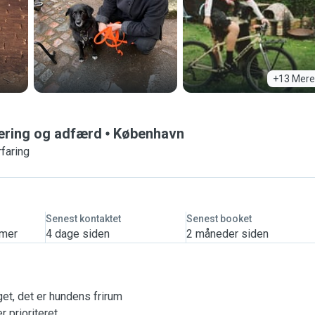
+13 Mere
ering og adfærd
København
faring
Senest kontaktet
Senest booket
imer
4 dage siden
2 måneder siden
get, det er hundens frirum
 prioriteret.