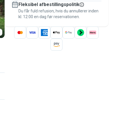
Fleksibel afbestillingspolitik
Hold alt på Pawshake – fra den første
besked til betalingen – for at være dækket
Du får fuld refusion, hvis du annullerer inden
kl. 12:00 en dag før reservationen.
af
Pawshake-garantien
.