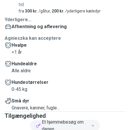
tid
fra
300 kr.
/gåtur,
200 kr.
/yderligere kæledyr
Yderligere...
Afhentning og aflevering
Agnieszka kan acceptere
Hvalpe
<1 år
Hundealdre
Alle aldre
Hundestørrelser
0-45 kg
Små dyr
Gnavere, kaniner, fugle...
Tilgængelighed
Et hjemmebesøg om
dagen