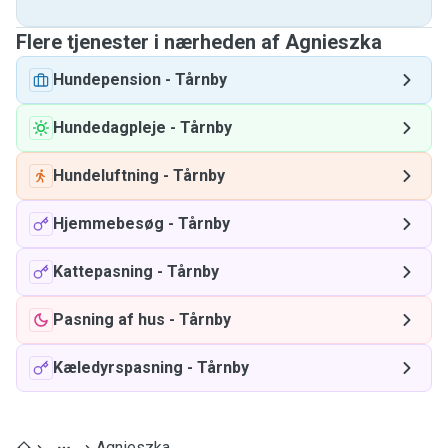
Flere tjenester i nærheden af ​​Agnieszka
Hundepension
-
Tårnby
Hundedagpleje
-
Tårnby
Hundeluftning
-
Tårnby
Hjemmebesøg
-
Tårnby
Kattepasning
-
Tårnby
Pasning af hus
-
Tårnby
Kæledyrspasning
-
Tårnby
Agnieszka