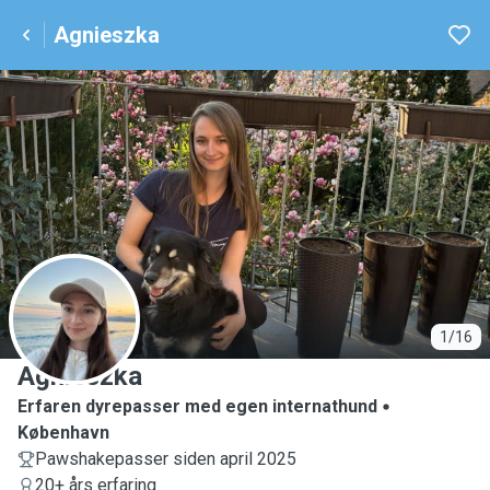
Agnieszka
A
1/16
Agnieszka
Erfaren dyrepasser med egen internathund
København
Pawshakepasser siden april 2025
20+ års erfaring