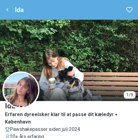
Ida
I
1/9
Ida
Erfaren dyreelsker klar til at passe dit kæledyr
København
Pawshakepasser siden juli 2024
20+ års erfaring