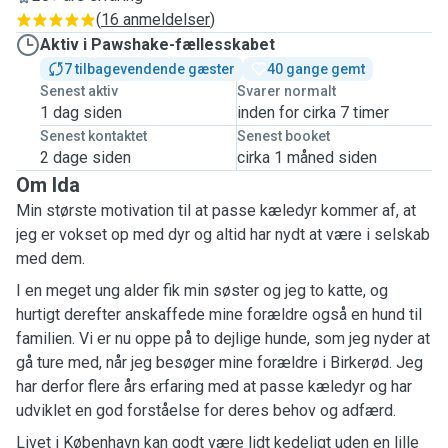
(
16 anmeldelser
)
Aktiv i Pawshake-fællesskabet
7 tilbagevendende gæster
40 gange gemt
Senest aktiv
Svarer normalt
1 dag siden
inden for cirka 7 timer
Senest kontaktet
Senest booket
2 dage siden
cirka 1 måned siden
Om Ida
Min største motivation til at passe kæledyr kommer af, at
jeg er vokset op med dyr og altid har nydt at være i selskab
med dem.
I en meget ung alder fik min søster og jeg to katte, og
hurtigt derefter anskaffede mine forældre også en hund til
familien. Vi er nu oppe på to dejlige hunde, som jeg nyder at
gå ture med, når jeg besøger mine forældre i Birkerød. Jeg
har derfor flere års erfaring med at passe kæledyr og har
udviklet en god forståelse for deres behov og adfærd.
Livet i København kan godt være lidt kedeligt uden en lille