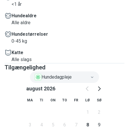
<1 år
Hundealdre
Alle aldre
Hundestørrelser
0-45 kg
Katte
Alle slags
Tilgængelighed
Hundedagpleje
august 2026
MA
TI
ON
TO
FR
LØ
SØ
1
2
3
4
5
6
7
8
9