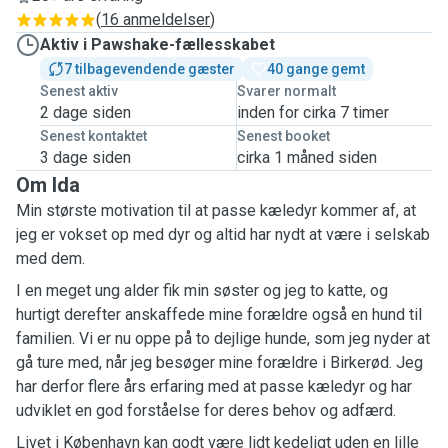
(
16 anmeldelser
)
Aktiv i Pawshake-fællesskabet
7 tilbagevendende gæster
40 gange gemt
Senest aktiv
Svarer normalt
2 dage siden
inden for cirka 7 timer
Senest kontaktet
Senest booket
3 dage siden
cirka 1 måned siden
Om Ida
Min største motivation til at passe kæledyr kommer af, at
jeg er vokset op med dyr og altid har nydt at være i selskab
med dem.
I en meget ung alder fik min søster og jeg to katte, og
hurtigt derefter anskaffede mine forældre også en hund til
familien. Vi er nu oppe på to dejlige hunde, som jeg nyder at
gå ture med, når jeg besøger mine forældre i Birkerød. Jeg
har derfor flere års erfaring med at passe kæledyr og har
udviklet en god forståelse for deres behov og adfærd.
Livet i København kan godt være lidt kedeligt uden en lille