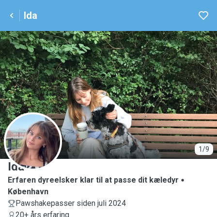
Ida
I
1/9
Ida
Erfaren dyreelsker klar til at passe dit kæledyr
København
Pawshakepasser siden juli 2024
20+ års erfaring