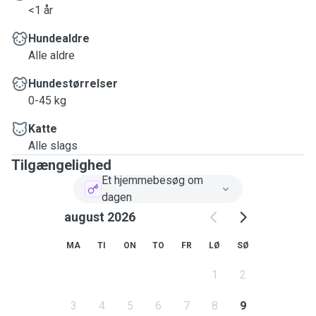
<1 år
Hundealdre
Alle aldre
Hundestørrelser
0-45 kg
Katte
Alle slags
Tilgængelighed
Et hjemmebesøg om
dagen
august 2026
MA
TI
ON
TO
FR
LØ
SØ
1
2
3
4
5
6
7
8
9