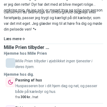
er jeg den rette! Dyr har det med at blive meget rolige
omkring mig, de jeg selv er meget tryg og rolig som person.
Uanset om du skal bruge en omsorgsfuld dagpleje eller
feriehjælp, passer jeg trygt og kærligt på dit kæledyr, som
var det mit eget. Jeg glæder mig til at høre fra dig og møde
din pelsede ven! 🐾
Læs mere
Mille Prien tilbyder ...
Hjemme hos Mille Prien
Mille Prien tilbyder i øjeblikket ingen tjenester i
deres hjem.
Hjemme hos dig.
Pasning af hus
Huspasseren bor i dit hjem dag og nat, og passer
både på kæledyr og hus.
fra
300 kr.
/nat