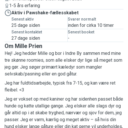
1-5 års erfaring
Aktiv i Pawshake-fællesskabet
Senest aktiv
Svarer normalt
25 dage siden
inden for cirka 10 timer
Senest kontaktet
Senest booket
27 dage siden
-
Om Mille Prien
Hej! Jeg hedder Mille og bor i Indre By sammen med mine
tre skønne roomies, som alle elsker dyr lige så meget som
jeg gør. Jeg søger primært kæledyr som mangler
selvskab/pasning eller en god gåtur.
Jeg har fuldtidsarbejde, typisk fra 7-15, og kan være ret
fleibel. <3
Jeg er vokset op med kaniner og har sidenhen passet både
hunde og katte utallige gange. Jeg elsker alle slags dyr og
går altid op i at skabe tryghed, nærvær og sjov for dem, jeg
passer. Jeg er varm, kærlig og meget aktiv – så hvis din
hund elsker lange gåture eller din kat gerne vil underholdes,