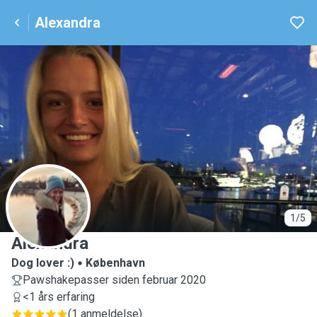
Alexandra
A
1/5
Alexandra
Dog lover :)
København
Pawshakepasser siden februar 2020
<1 års erfaring
(
1 anmeldelse
)