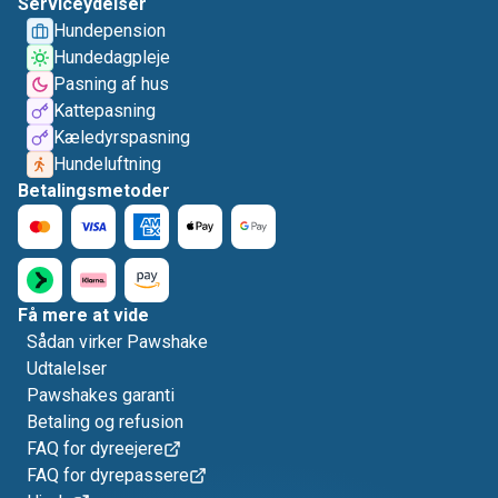
Serviceydelser
Hundepension
Hundedagpleje
Pasning af hus
Kattepasning
Kæledyrspasning
Hundeluftning
Betalingsmetoder
Få mere at vide
Sådan virker Pawshake
Udtalelser
Pawshakes garanti
Betaling og refusion
FAQ for dyreejere
FAQ for dyrepassere