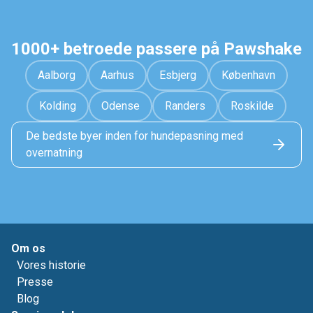
1000+ betroede passere på Pawshake
Aalborg
Aarhus
Esbjerg
København
Kolding
Odense
Randers
Roskilde
De bedste byer inden for hundepasning med
overnatning
Om os
Vores historie
Presse
Blog