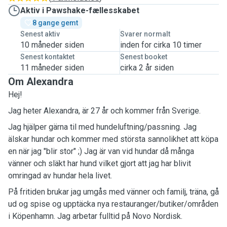
Aktiv i Pawshake-fællesskabet
8 gange gemt
Senest aktiv
Svarer normalt
10 måneder siden
inden for cirka 10 timer
Senest kontaktet
Senest booket
11 måneder siden
cirka 2 år siden
Om Alexandra
Hej!
Jag heter Alexandra, är 27 år och kommer från Sverige.
Jag hjälper gärna til med hundeluftning/passning. Jag
älskar hundar och kommer med största sannolikhet att köpa
en när jag "blir stor" ;) Jag är van vid hundar då många
vänner och släkt har hund vilket gjort att jag har blivit
omringad av hundar hela livet.
På fritiden brukar jag umgås med vänner och familj, träna, gå
ud og spise og upptäcka nya restauranger/butiker/områden
i Köpenhamn. Jag arbetar fulltid på Novo Nordisk.