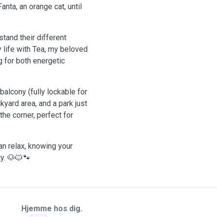
anta, an orange cat, until
tand their different
 life with Tea, my beloved
g for both energetic
alcony (fully lockable for
yard area, and a park just
he corner, perfect for
n relax, knowing your
ty. 🐶🐱🐾
Hjemme hos dig.