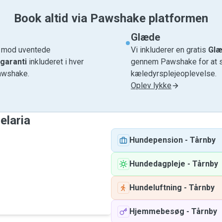
Book altid via Pawshake platformen
Glæde
e mod uventede
Vi inkluderer en gratis
Glæ
garanti
inkluderet i hver
gennem Pawshake for at si
awshake.
kæledyrsplejeoplevelse.
Oplev lykke
elaria
Hundepension
-
Tårnby
Hundedagpleje
-
Tårnby
Hundeluftning
-
Tårnby
Hjemmebesøg
-
Tårnby