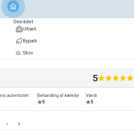
Området
Urbant
Bypark
Skov
5
ens autenticitet
Behandling af kæledyr
Værdi
5
5