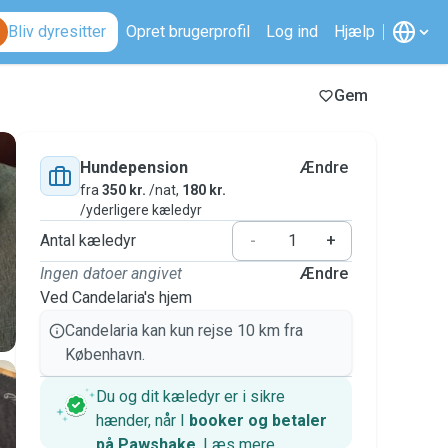
Bliv dyresitter
Opret brugerprofil
Log ind
Hjælp
Gem
Hundepension
Ændre
fra
350 kr.
/nat,
180 kr.
/yderligere kæledyr
Antal kæledyr
-
+
Ingen datoer angivet
Ændre
Ved Candelaria's hjem
Candelaria kan kun rejse 10 km fra
København.
Du og dit kæledyr er i sikre
hænder, når I
booker og betaler
på Pawshake
.
Læs mere