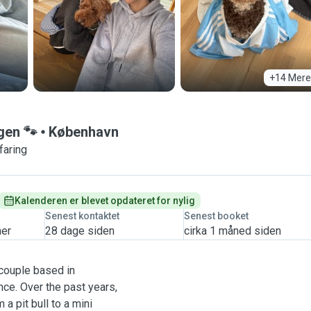
+14 Mere
gen 🐾
København
faring
Kalenderen er blevet opdateret for nylig
Senest kontaktet
Senest booket
mer
28 dage siden
cirka 1 måned siden
 couple based in
ce. Over the past years,
a pit bull to a mini