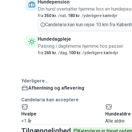
Hundepension
Din hund overnatter hjemme hos en hundepas
fra
350 kr.
/nat,
180 kr.
/yderligere kæledyr
Candelaria kan kun rejse 10 km fra Københ
Hundedagpleje
Pasning i dagtimerne hjemme hos passer
fra
265 kr.
/dag,
100 kr.
/yderligere kæledyr
Yderligere...
Afhentning og aflevering
Candelaria kan acceptere
Hvalpe
Hundealdre
<1 år
Alle aldre
Tilgængelighed
Kalenderen er blevet opdater