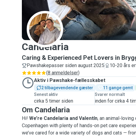
C
Candelaria
Caring & Experienced Pet Lovers in Bryg
Pawshakepasser siden august 2025
10-20 års er
(
8 anmeldelser
)
Aktiv i Pawshake-fællesskabet
2 tilbagevendende gæster
11 gange gemt
Senest aktiv
Svarer normalt
cirka 5 timer siden
inden for cirka 4 ti
Om Candelaria
Hi!
We’re Candelaria and Valentín
, an animal-loving
Copenhagen with plenty of hands-on pet care experien
we’ve cared for a wide variety of dogs and cats — from 