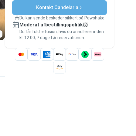
Sikre betalinger
Kontakt Candelaria
Support, hvis planerne ændrer
sig
Du kan sende beskeder sikkert på Pawshake
Dækkede bookinger
Moderat afbestillingspolitik
Hold alt på Pawshake – fra den første
besked til betalingen – for at være dækket
Du får fuld refusion, hvis du annullerer inden
kl. 12:00, 7 dage før reservationen.
af
Pawshake-garantien
.