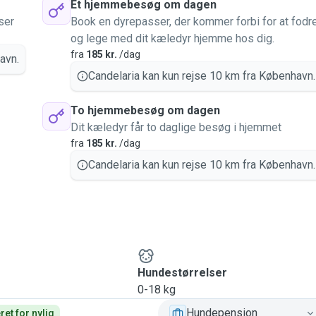
Et hjemmebesøg om dagen
ser
Book en dyrepasser, der kommer forbi for at fodr
og lege med dit kæledyr hjemme hos dig.
fra
185 kr.
/dag
avn.
Candelaria kan kun rejse 10 km fra København.
To hjemmebesøg om dagen
Dit kæledyr får to daglige besøg i hjemmet
fra
185 kr.
/dag
Candelaria kan kun rejse 10 km fra København.
Hundestørrelser
0-18 kg
Hundepension
et for nylig