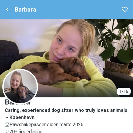
Barbara
B
1/16
Barbara
Caring, experienced dog sitter who truly loves animals
København
Pawshakepasser siden marts 2026
20+ års erfaring