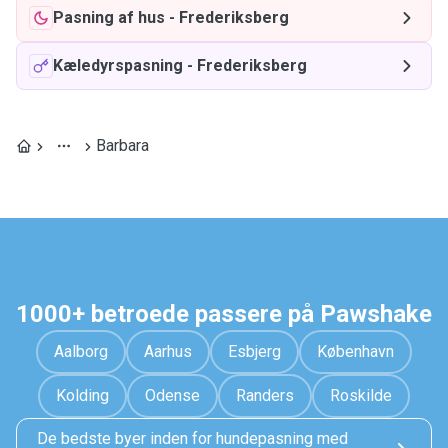
Pasning af hus
-
Frederiksberg
Kæledyrspasning
-
Frederiksberg
Barbara
1000+ betroede passere på Pawshake
Aalborg
Aarhus
Esbjerg
København
Kolding
Odense
Randers
Roskilde
De bedste byer inden for hundepasning med