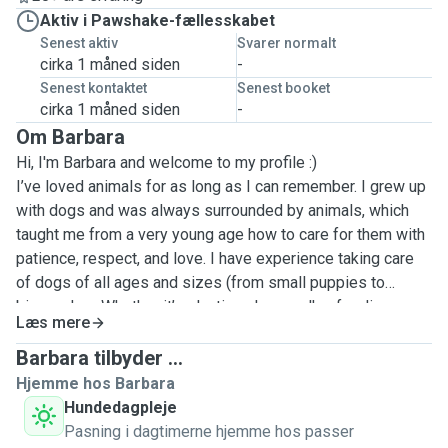
Aktiv i Pawshake-fællesskabet
Senest aktiv
Svarer normalt
cirka 1 måned siden
-
Senest kontaktet
Senest booket
cirka 1 måned siden
-
Om Barbara
Hi, I'm Barbara and welcome to my profile :)
I’ve loved animals for as long as I can remember. I grew up
with dogs and was always surrounded by animals, which
taught me from a very young age how to care for them with
patience, respect, and love. I have experience taking care
of dogs of all ages and sizes (from small puppies to
bigger dogsWhether it’s playtime, long walks, feeding, or
Læs mere
simply giving them love, I make sure they feel safe and
comfortable with me. I’m a vegetarian and have a deep
Barbara tilbyder ...
respect for animals and their well-being.
Hjemme hos Barbara
I also volunteer at animal shelters, where I help by walking
Hundedagpleje
dogs and spending time with them.
Pasning i dagtimerne hjemme hos passer