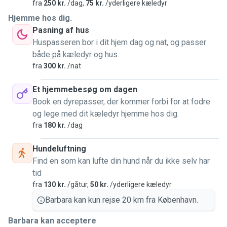
I work in a dog-friendly office, so it’s possible for dogs to
fra
250 kr.
/dag,
75 kr.
/yderligere kæledyr
come with me during the day, and my colleagues absolutely
Hjemme hos dig.
love having them around. Your dog will be treated as if they
Pasning af hus
were my own.
Huspasseren bor i dit hjem dag og nat, og passer
både på kæledyr og hus.
fra
300 kr.
/nat
Et hjemmebesøg om dagen
Book en dyrepasser, der kommer forbi for at fodre
og lege med dit kæledyr hjemme hos dig.
fra
180 kr.
/dag
Hundeluftning
Find en som kan lufte din hund når du ikke selv har
tid
fra
130 kr.
/gåtur,
50 kr.
/yderligere kæledyr
Barbara kan kun rejse 20 km fra København.
Barbara kan acceptere