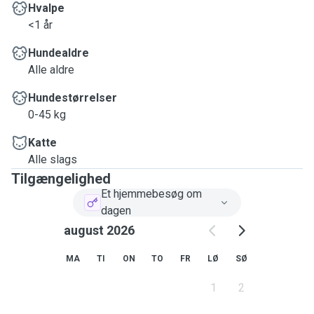
Hvalpe
<1 år
Hundealdre
Alle aldre
Hundestørrelser
0-45 kg
Katte
Alle slags
Tilgængelighed
Et hjemmebesøg om
dagen
august 2026
MA
TI
ON
TO
FR
LØ
SØ
1
2