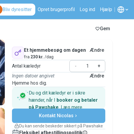
Bliv dyresitter
Opret brugerprofil
Log ind
Hjælp
Gem
Et hjemmebesøg om dagen
Ændre
fra
230 kr.
/dag
Antal kæledyr
-
+
Ingen datoer angivet
Ændre
Hjemme hos dig.
Du og dit kæledyr er i sikre
hænder, når I
booker og betaler
på Pawshake
.
Læs mere
Sikre betalinger
Kontakt Nicolas
Support, hvis planerne ændrer
sig
Du kan sende beskeder sikkert på Pawshake
Dækkede bookinger
Fleksibel afbestillingspolitik
Hold alt på Pawshake – fra den første