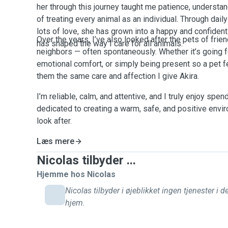
her through this journey taught me patience, understa
of treating every animal as an individual. Through daily
lots of love, she has grown into a happy and confident
Over the years, I’ve also looked after the pets of frie
has shaped the way I care for all animals.
neighbors — often spontaneously. Whether it’s going f
emotional comfort, or simply being present so a pet f
them the same care and affection I give Akira.
I’m reliable, calm, and attentive, and I truly enjoy spen
dedicated to creating a warm, safe, and positive envir
look after.
Læs mere
Nicolas tilbyder ...
Hjemme hos Nicolas
Nicolas tilbyder i øjeblikket ingen tjenester i d
hjem.