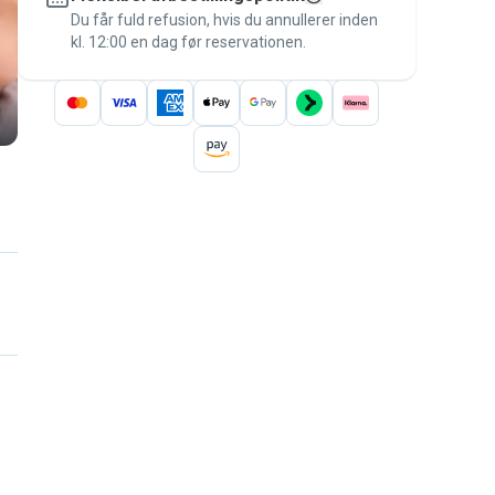
besked til betalingen – for at være dækket
Du får fuld refusion, hvis du annullerer inden
kl. 12:00 en dag før reservationen.
af
Pawshake-garantien
.