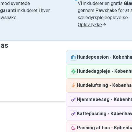
e mod uventede
Vi inkluderer en gratis
Glæ
garanti
inkluderet i hver
gennem Pawshake for at si
awshake.
kæledyrsplejeoplevelse.
Oplev lykke
las
Hundepension
-
Københ
Hundedagpleje
-
Københ
Hundeluftning
-
Københa
Hjemmebesøg
-
Københ
Kattepasning
-
Københa
Pasning af hus
-
Københ