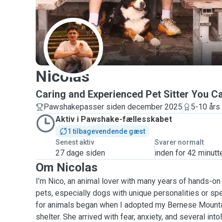
N
Nicolas
Caring and Experienced Pet Sitter You C
Pawshakepasser siden december 2025
5-10 års 
Aktiv i Pawshake-fællesskabet
1 tilbagevendende gæst
Senest aktiv
Svarer normalt
27 dage siden
inden for 42 minutt
Om Nicolas
I’m Nico, an animal lover with many years of hands-on
pets, especially dogs with unique personalities or s
for animals began when I adopted my Bernese Mountai
shelter. She arrived with fear, anxiety, and several int