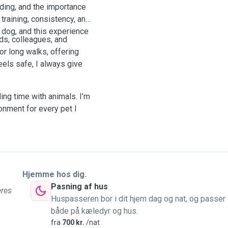
nding, and the importance
 training, consistency, and
 dog, and this experience
nds, colleagues, and
or long walks, offering
eels safe, I always give
ding time with animals. I’m
onment for every pet I
Hjemme hos dig.
Pasning af hus
eres
Huspasseren bor i dit hjem dag og nat, og passer
både på kæledyr og hus.
fra
700 kr.
/nat