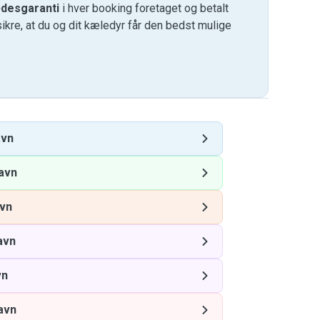
desgaranti
i hver booking foretaget og betalt
kre, at du og dit kæledyr får den bedst mulige
avn
avn
vn
avn
vn
avn