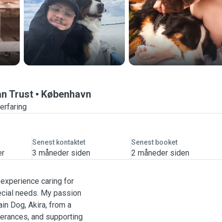
an Trust
København
erfaring
Senest kontaktet
Senest booket
er
3 måneder siden
2 måneder siden
 experience caring for
pecial needs. My passion
n Dog, Akira, from a
olerances, and supporting