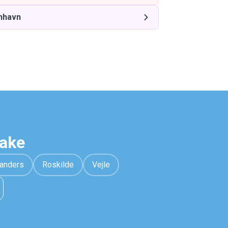
nhavn
hake
anders
Roskilde
Vejle