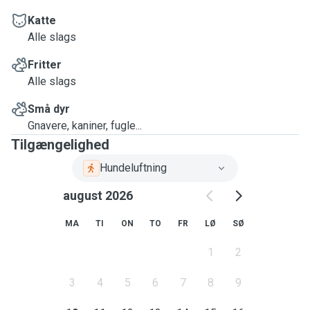
Katte
Alle slags
Fritter
Alle slags
Små dyr
Gnavere, kaniner, fugle...
Tilgængelighed
Hundeluftning
august 2026
MA
TI
ON
TO
FR
LØ
SØ
1
2
3
4
5
6
7
8
9