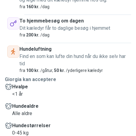
fra
160 kr.
/dag
To hjemmebesøg om dagen
Dit kæledyr får to daglige besøg i hjemmet
fra
200 kr.
/dag
Hundeluftning
Find en som kan lufte din hund når du ikke selv har
tid
fra
100 kr.
/gåtur,
50 kr.
/yderligere kæledyr
Giorgia kan acceptere
Hvalpe
<1 år
Hundealdre
Alle aldre
Hundestørrelser
0-45 kg