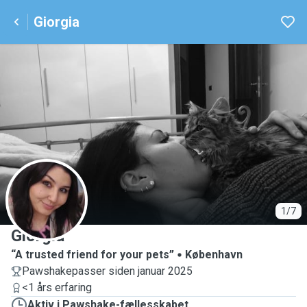
Giorgia
G
1/7
Giorgia
“A trusted friend for your pets”
København
Pawshakepasser siden januar 2025
<1 års erfaring
Aktiv i Pawshake-fællesskabet