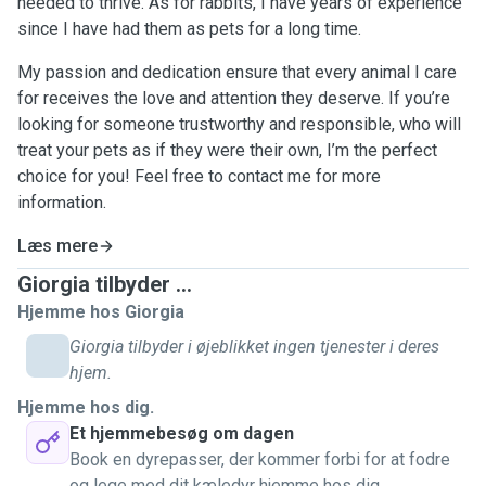
needed to thrive. As for rabbits, I have years of experience
since I have had them as pets for a long time.
My passion and dedication ensure that every animal I care
for receives the love and attention they deserve. If you’re
looking for someone trustworthy and responsible, who will
treat your pets as if they were their own, I’m the perfect
choice for you! Feel free to contact me for more
information.
Læs mere
Giorgia tilbyder ...
Hjemme hos Giorgia
Giorgia tilbyder i øjeblikket ingen tjenester i deres
hjem.
Hjemme hos dig.
Et hjemmebesøg om dagen
Book en dyrepasser, der kommer forbi for at fodre
og lege med dit kæledyr hjemme hos dig.