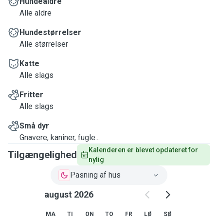
Hundealdre
Alle aldre
Hundestørrelser
Alle størrelser
Katte
Alle slags
Fritter
Alle slags
Små dyr
Gnavere, kaniner, fugle...
Kalenderen er blevet opdateret for 
Tilgængelighed
nylig
Pasning af hus
august 2026
MA
TI
ON
TO
FR
LØ
SØ