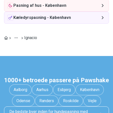
Pasning af hus
-
København
Kæledyrspasning
-
København
Ignacio
1000+ betroede passere på Pawshake
Aalborg
Aarhus
Esbjerg
København
Odense
Randers
Roskilde
Vejle
De bedste byer inden for hundepasning med