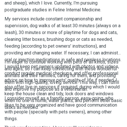
and sheep), which I love. Currently, I'm pursuing
postgraduate studies in Feline Internal Medicine.
My services include constant companionship and
supervision, dog walks of at least 30 minutes (always on a
leash), 30 minutes or more of playtime for dogs and cats,
cleaning litter boxes, brushing dogs or cats as needed,
feeding (according to pet owners' instructions), and
providing and changing water. If necessary, I can administer
oral or injection medications in safe and painless locations.
I'm eager to continue working with pets of all kinds, sizes
I would keep pet owners updated with photos and videos,
and ages, so I can keep connecting with these wonderful
conduct regular medical checkups, and offer professional
animals and their families, caring for them, and providing
advice on how to improve pets' quality of life if needed. I
them with high-quality, loving service. This way, I can fulfill
also offer live-in services if required, during which I would
and improve my purpose as a veterinarian.
keep the house clean and tidy, lock doors and windows
I consider myself as a frendly person, easy-going, who
when no one is home, water plants, and perform other basic
likes to be very organized and have good communication
tasks as needed.
with people (specially with pets owners), among other
things.