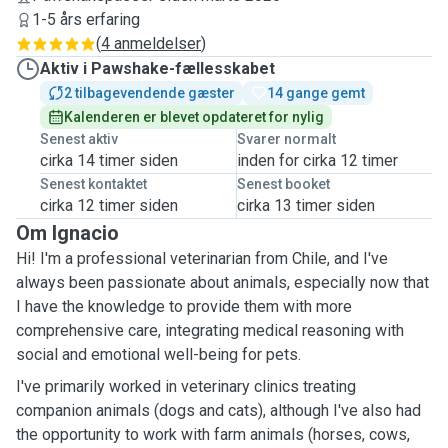
1-5 års erfaring
(
4 anmeldelser
)
Aktiv i Pawshake-fællesskabet
2 tilbagevendende gæster
14 gange gemt
Kalenderen er blevet opdateret for nylig
Senest aktiv
Svarer normalt
cirka 14 timer siden
inden for cirka 12 timer
Senest kontaktet
Senest booket
cirka 12 timer siden
cirka 13 timer siden
Om Ignacio
Hi! I'm a professional veterinarian from Chile, and I've
always been passionate about animals, especially now that
I have the knowledge to provide them with more
comprehensive care, integrating medical reasoning with
social and emotional well-being for pets.
I've primarily worked in veterinary clinics treating
companion animals (dogs and cats), although I've also had
the opportunity to work with farm animals (horses, cows,