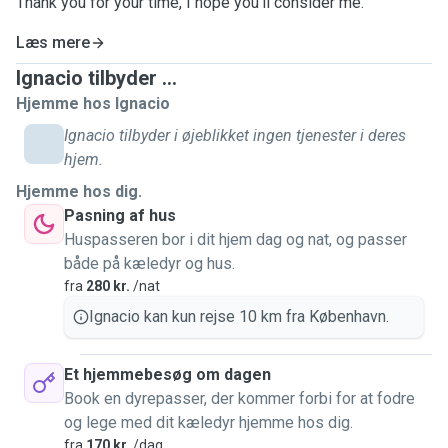
Thank you for your time, I h
ope you'll consider me.
Læs mere
Ignacio tilbyder ...
Hjemme hos Ignacio
Ignacio tilbyder i øjeblikket ingen tjenester i deres
hjem.
Hjemme hos dig.
Pasning af hus
Huspasseren bor i dit hjem dag og nat, og passer
både på kæledyr og hus.
fra
280 kr.
/nat
Ignacio kan kun rejse 10 km fra København.
Et hjemmebesøg om dagen
Book en dyrepasser, der kommer forbi for at fodre
og lege med dit kæledyr hjemme hos dig.
fra
170 kr.
/dag