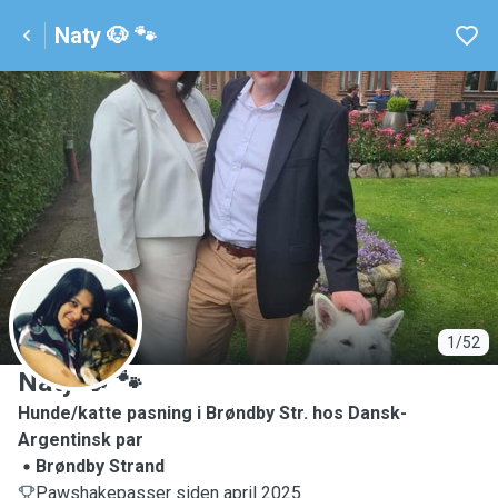
Naty 🐶 🐾
N
1/52
Naty 🐶 🐾
Hunde/katte pasning i Brøndby Str. hos Dansk-
Argentinsk par
Brøndby Strand
Pawshakepasser siden april 2025