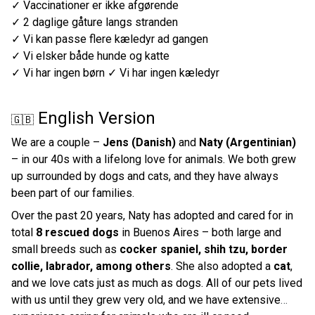
✓ Vaccinationer er ikke afgørende
✓ 2 daglige gåture langs stranden
✓ Vi kan passe flere kæledyr ad gangen
✓ Vi elsker både hunde og katte
✓ Vi har ingen børn
✓ Vi har ingen kæledyr
English Version
🇬🇧
We are a couple –
Jens (Danish)
and
Naty (Argentinian)
– in our 40s with a lifelong love for animals. We both grew
up surrounded by dogs and cats, and they have always
been part of our families.
Over the past 20 years, Naty has adopted and cared for in
total
8 rescued dogs
in Buenos Aires – both large and
small breeds such as
cocker spaniel, shih tzu, border
collie, labrador, among others
. She also adopted a
cat
,
and we love cats just as much as dogs. All of our pets lived
with us until they grew very old, and we have extensive