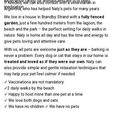
experience caring for animals who are ill or need
If needed, we can also consult with a veterinarian in
medication.
Argentina, who has helped Naty’s pets for many years.
We live in a house in Brøndby Strand with a
fully fenced
garden
, just a few hundred meters from the lagoon, the
beach and the park – the perfect setting for daily walks in
nature. Naty is home all day and has the time and energy to
give pets loving and attentive care.
With us, all pets are welcome
just as they are
– barking is
never a problem. Every dog or cat that stays in our home is
treated and loved as if they were our own
. Naty
can
also provide simple and gentle relaxation techniques that
may help your pet feel calmer if needed.
✓ Vaccinations are not mandatory
✓2 daily walks by the beach
✓ Happy to host more than one pet at a time
✓ We love both dogs and cats
✓ We have no children
✓ We have no pets