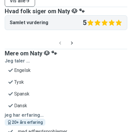
Vis alle
Hvad folk siger om Naty 🐶 🐾
5
Samlet vurdering
Mere om Naty 🐶 🐾
Jeg taler ...
Engelsk
Tysk
Spansk
Dansk
jeg har erfaring...
20+ års erfaring
... med adfærdsproblemer