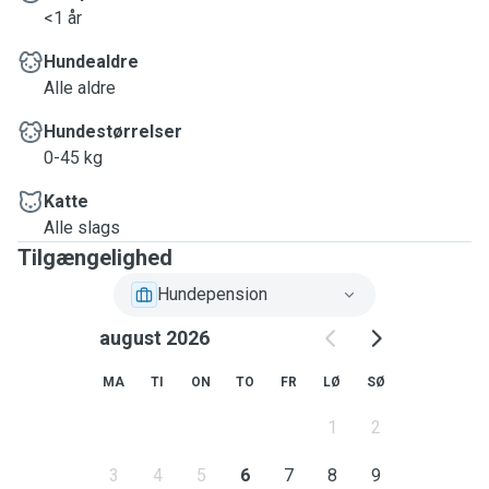
<1 år
Hundealdre
Alle aldre
Hundestørrelser
0-45 kg
Katte
Alle slags
Tilgængelighed
Hundepension
august 2026
MA
TI
ON
TO
FR
LØ
SØ
1
2
3
4
5
6
7
8
9