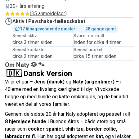
20+ års erfaring
(
35 anmeldelser
)
Aktiv i Pawshake-fællesskabet
17 tilbagevendende gæster
28 gange gemt
Senest aktiv
Svarer normalt
cirka 3 timer siden
inden for cirka 4 timer
Senest kontaktet
Senest booket
cirka 2 timer siden
cirka 15 timer siden
Om Naty 🐶 🐾
🇩🇰 Dansk Version
Vi er et par –
Jens (dansk)
og
Naty (argentinier)
– i
40’erne med en livslang kærlighed til dyr. Vi voksede
begge op med hunde og katte omkring os, og de har altid
været en del af vores familier.
Gennem de sidste 20 år har Naty adopteret og passet
i alt
8 hjemløse hunde
i Buenos Aires – både store og små
racer som
cocker spaniel, shih tzu, border collie,
labrador m.fl.
Hun har også adopteret en
kat
, og vi elsker