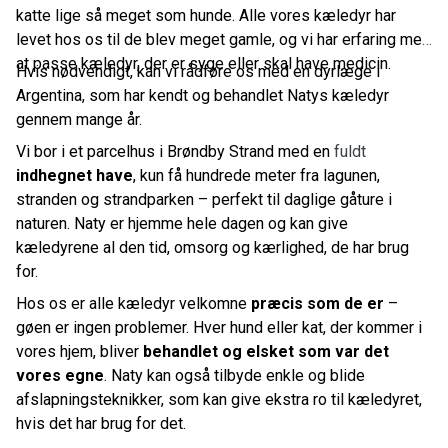
katte lige så meget som hunde. Alle vores
kæledyr
har
levet hos os til de blev meget gamle, og vi har erfaring med
at passe kæledyr, der er syge eller skal have medicin.
Hvis nødvendigt, kan vi rådføre os med en dyrlæge i
Argentina, som har kendt og behandlet Natys kæledyr
gennem mange år.
Vi bor i et parcelhus i Brøndby Strand med en
fuldt
indhegnet have
, kun få hundrede meter fra lagunen,
stranden og strandparken – perfekt til daglige gåture i
naturen. Naty er hjemme hele dagen og kan give
kæledyrene al den tid, omsorg og kærlighed, de har brug
for.
Hos os er alle kæledyr velkomne
præcis som de er
–
gøen er ingen problemer. Hver hund eller kat, der kommer i
vores hjem, bliver
behandlet og elsket som var det
vores egne
. Naty
kan også tilbyde enkle og blide
afslapningsteknikker, som kan give ekstra ro til kæledyret,
hvis det har brug for det.