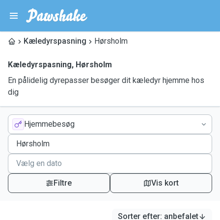
Kæledyrspasning
Hørsholm
Kæledyrspasning
,
Hørsholm
En pålidelig dyrepasser besøger dit kæledyr hjemme hos
dig
Hjemmebesøg
Filtre
Vis kort
Sorter efter
:
anbefalet