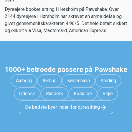
Dyreejere booker sitting i Hørsholm på Pawshake. Over
2144 dyreejere i Hørsholm har skrevet en anmeldelse og
givet gennemsnitskarakteren 4.96/5. Det hele betalt sikkert
og enkelt via Visa, Mastercard, American Express.
1000+ betroede passere på Pawshake
Aalborg
Aarhus
København
Kolding
Odense
Randers
Roskilde
Vejle
De bedste byer inden for dyresitting