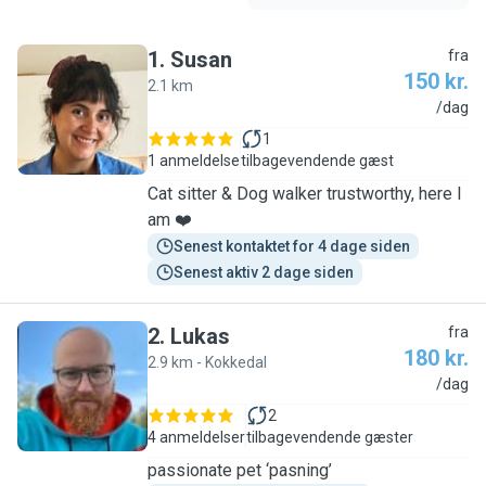
1
.
Susan
fra
150 kr.
2.1 km
S
/dag
1
1 anmeldelse
tilbagevendende gæst
Cat sitter & Dog walker trustworthy, here I
am ❤️
Senest kontaktet for 4 dage siden
Senest aktiv 2 dage siden
2
.
Lukas
fra
180 kr.
2.9 km - Kokkedal
L
/dag
2
4 anmeldelser
tilbagevendende gæster
passionate pet ‘pasning’