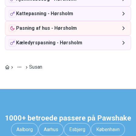
Kattepasning
-
Hørsholm
Pasning af hus
-
Hørsholm
Kæledyrspasning
-
Hørsholm
Susan
1000+ betroede passere på Pawshake
Aalborg
Aarhus
Esbjerg
København