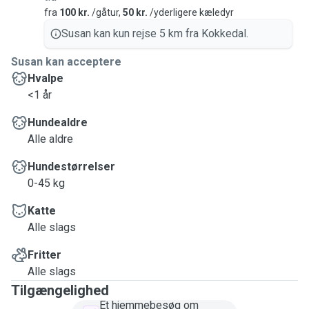
fra
100 kr.
/gåtur,
50 kr.
/yderligere kæledyr
Susan kan kun rejse 5 km fra Kokkedal.
Susan kan acceptere
Hvalpe
<1 år
Hundealdre
Alle aldre
Hundestørrelser
0-45 kg
Katte
Alle slags
Fritter
Alle slags
Tilgængelighed
Et hjemmebesøg om