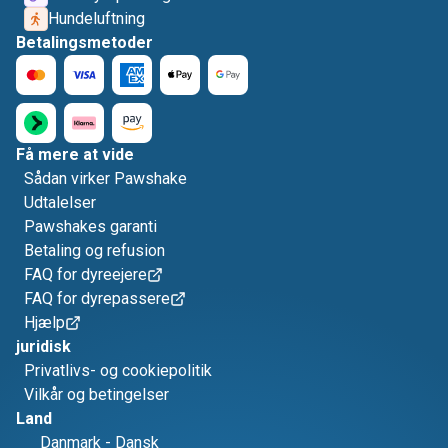
Hundeluftning
Betalingsmetoder
Få mere at vide
Sådan virker Pawshake
Udtalelser
Pawshakes garanti
Betaling og refusion
FAQ for dyreejere
FAQ for dyrepassere
Hjælp
juridisk
Privatlivs- og cookiepolitik
Vilkår og betingelser
Land
Danmark
-
Dansk