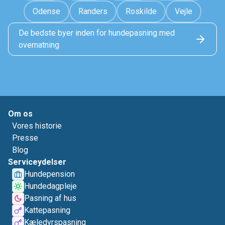
Odense
Randers
Roskilde
Vejle
De bedste byer inden for hundepasning med
overnatning
Om os
Vores historie
Presse
Blog
Serviceydelser
Hundepension
Hundedagpleje
Pasning af hus
Kattepasning
Kæledyrspasning