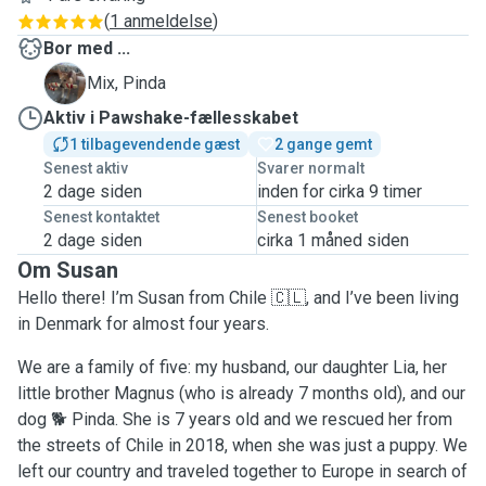
(
1 anmeldelse
)
Bor med ...
P
Mix, Pinda
Aktiv i Pawshake-fællesskabet
1 tilbagevendende gæst
2 gange gemt
Senest aktiv
Svarer normalt
2 dage siden
inden for cirka 9 timer
Senest kontaktet
Senest booket
2 dage siden
cirka 1 måned siden
Om Susan
Hello there! I’m Susan from Chile 🇨🇱, and I’ve been living
in Denmark for almost four years.
We are a family of five: my husband, our daughter Lia, her
little brother Magnus (who is already 7 months old), and our
dog 🐕 Pinda. She is 7 years old and we rescued her from
the streets of Chile in 2018, when she was just a puppy. We
left our country and traveled together to Europe in search of