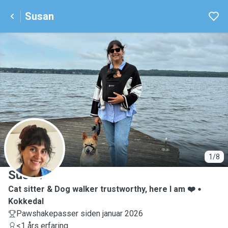
Susan
S
1/8
Susan
Cat sitter & Dog walker trustworthy, here I am ❤️
Kokkedal
Pawshakepasser siden januar 2026
<1 års erfaring