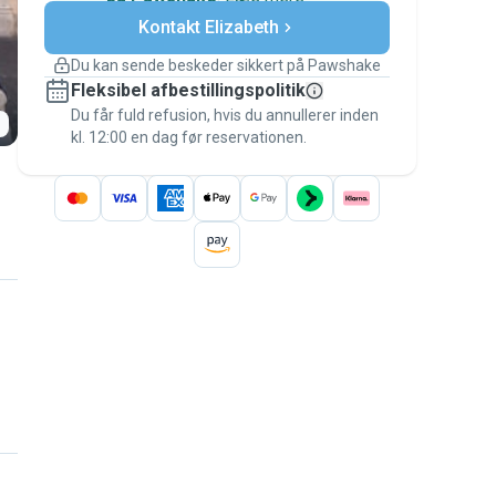
Sikre betalinger
Kontakt Elizabeth
Support, hvis planerne ændrer
sig
Du kan sende beskeder sikkert på Pawshake
Dækkede bookinger
Fleksibel afbestillingspolitik
Hold alt på Pawshake – fra den første
besked til betalingen – for at være dækket
Du får fuld refusion, hvis du annullerer inden
kl. 12:00 en dag før reservationen.
af
Pawshake-garantien
.