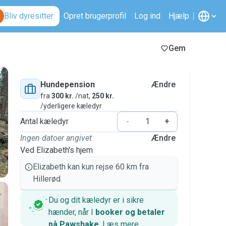
Bliv dyresitter
Opret brugerprofil
Log ind
Hjælp
Gem
Hundepension
Ændre
fra
300 kr.
/nat,
250 kr.
/yderligere kæledyr
Antal kæledyr
-
+
Ingen datoer angivet
Ændre
Ved Elizabeth's hjem
Elizabeth kan kun rejse 60 km fra
Hillerød.
Du og dit kæledyr er i sikre
hænder, når I
booker og betaler
på Pawshake
.
Læs mere