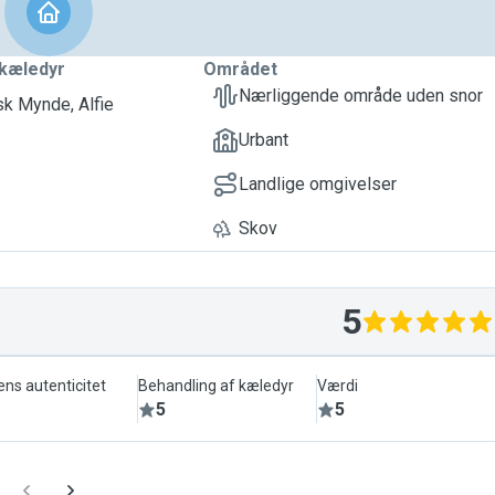
kæledyr
Området
Nærliggende område uden snor
nsk Mynde, Alfie
Urbant
Landlige omgivelser
Skov
5
ens autenticitet
Behandling af kæledyr
Værdi
5
5