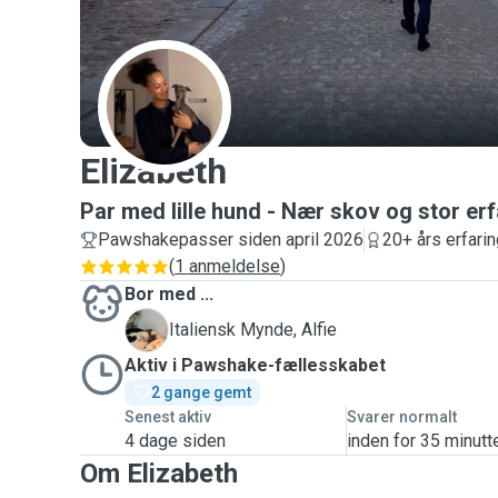
E
Elizabeth
Par med lille hund - Nær skov og stor e
Pawshakepasser siden april 2026
20+ års erfari
(
1 anmeldelse
)
Bor med ...
A
Italiensk Mynde, Alfie
Aktiv i Pawshake-fællesskabet
2 gange gemt
Senest aktiv
Svarer normalt
4 dage siden
inden for 35 minutt
Om Elizabeth