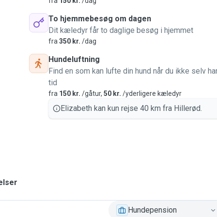
fra
150 kr.
/dag
To hjemmebesøg om dagen
Dit kæledyr får to daglige besøg i hjemmet
fra
350 kr.
/dag
Hundeluftning
Find en som kan lufte din hund når du ikke selv ha
tid
fra
150 kr.
/gåtur,
50 kr.
/yderligere kæledyr
Elizabeth kan kun rejse 40 km fra Hillerød.
elser
Hundepension