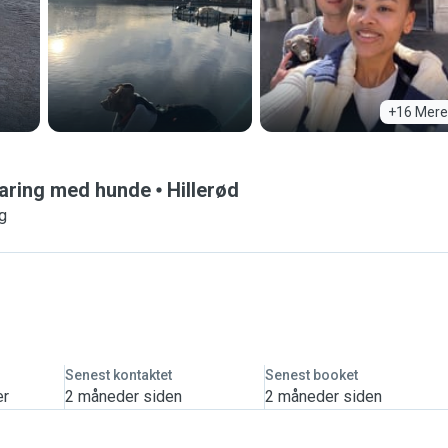
+16 Mere
rfaring med hunde
Hillerød
ng
Senest kontaktet
Senest booket
er
2 måneder siden
2 måneder siden