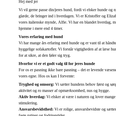
Hej med jer
Vi vil gerne passe din/jeres hund, fordi vi elsker hunde og 
glæde, de bringer ind i hverdagen. Vi er Kristoffer og Eliza
vores italienske mynde, Alfie. Vi har en blandet hverdag, me
hjemme i mere end 4 timer.
Vores erfaring med hund
Vi har mange års erfaring med hunde og er vant til at håndte
hyggelige sofakartofler. Vi forstår vigtigheden af at læse 
for at sikre, at den føler sig tryg.
Hvorfor vi er et godt valg til for jeres hunde
For os er pasning ikke bare pasning – det er levende væsene
vores egne. Hos os kan I forvente:
Tryghed og omsorg:
Vi sætter hundens behov først og sør
aktivitet og ro masser af opmærksomhed, nus og hygge.
Aktiv hverdag:
Vi elsker at være i naturen og lover mange
stimulering.
Ansvarsbevidsthed:
Vi er rolige, ansvarsbevidste og sætter
faste rutiner og fodringstider.