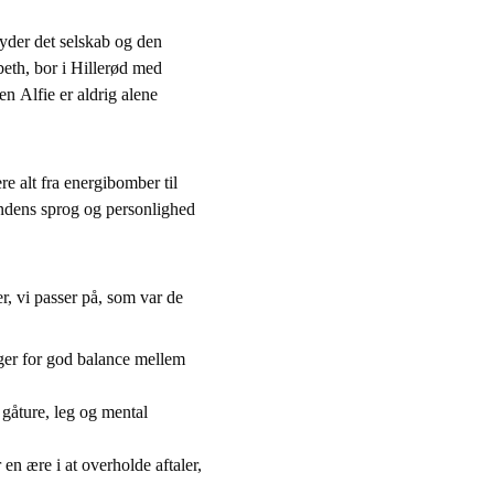
nyder det selskab og den
beth, bor i Hillerød med
n Alfie er aldrig alene
re alt fra energibomber til
hundens sprog og personlighed
r, vi passer på, som var de
ger for god balance mellem
 gåture, leg og mental
 en ære i at overholde aftaler,