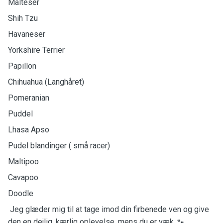
Malteser
Shih Tzu
Havaneser
Yorkshire Terrier
Papillon
Chihuahua (Langhåret)
Pomeranian
Puddel
Lhasa Apso
Pudel blandinger ( små racer)
Maltipoo
Cavapoo
Doodle
Jeg glæder mig til at tage imod din firbenede ven og give
🐾
den en dejlig, kærlig oplevelse, mens du er væk.