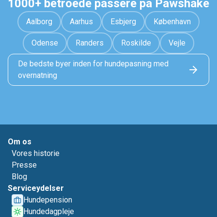
1000+ betroede passere på Pawshake
Aalborg
Aarhus
Esbjerg
København
Odense
Randers
Roskilde
Vejle
De bedste byer inden for hundepasning med
overnatning
Om os
Vores historie
Presse
Blog
Serviceydelser
Hundepension
Hundedagpleje