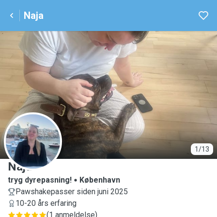
Naja
N
1/13
Naja
tryg dyrepasning!
København
Pawshakepasser siden juni 2025
10-20 års erfaring
(
1 anmeldelse
)