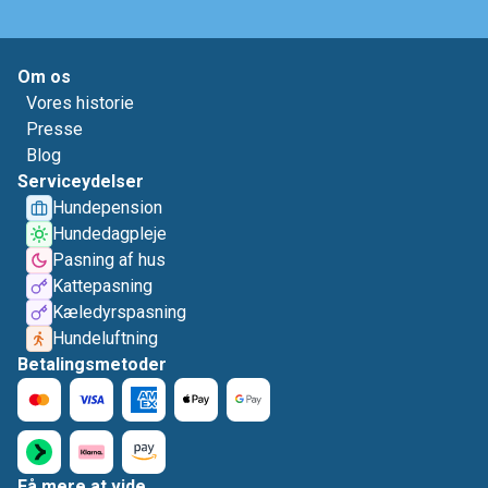
Om os
Vores historie
Presse
Blog
Serviceydelser
Hundepension
Hundedagpleje
Pasning af hus
Kattepasning
Kæledyrspasning
Hundeluftning
Betalingsmetoder
Få mere at vide