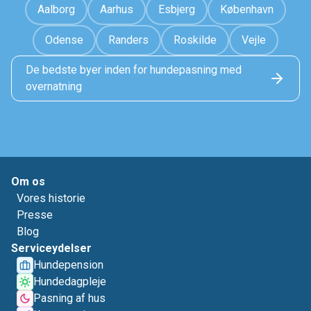
Aalborg
Aarhus
Esbjerg
København
Odense
Randers
Roskilde
Vejle
De bedste byer inden for hundepasning med
overnatning
Om os
Vores historie
Presse
Blog
Serviceydelser
Hundepension
Hundedagpleje
Pasning af hus