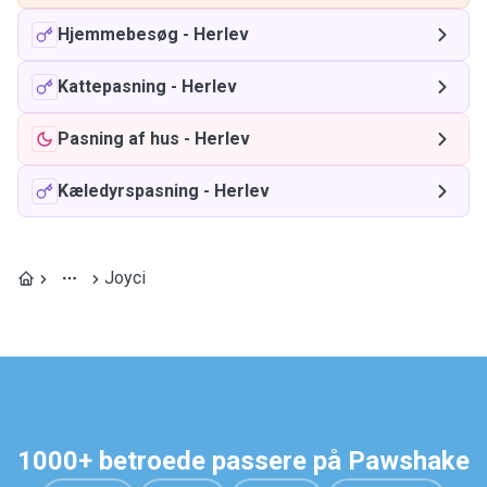
Hjemmebesøg
-
Herlev
Kattepasning
-
Herlev
Pasning af hus
-
Herlev
Kæledyrspasning
-
Herlev
Joyci
1000+ betroede passere på Pawshake