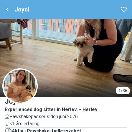
Joyci
J
1/36
Joyci
Experienced dog sitter in Herlev.
Herlev
Pawshakepasser siden juni 2026
<1 års erfaring
Aktiv i Pawshake-fællesskabet