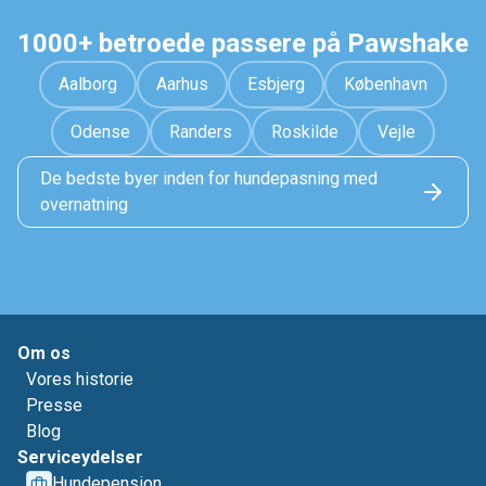
1000+ betroede passere på Pawshake
Aalborg
Aarhus
Esbjerg
København
Odense
Randers
Roskilde
Vejle
De bedste byer inden for hundepasning med
overnatning
Om os
Vores historie
Presse
Blog
Serviceydelser
Hundepension