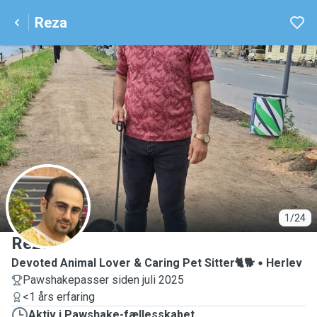
Reza
R
1/24
Reza
Devoted Animal Lover & Caring Pet Sitter🐈🐕
Herlev
Pawshakepasser siden juli 2025
<1 års erfaring
Aktiv i Pawshake-fællesskabet