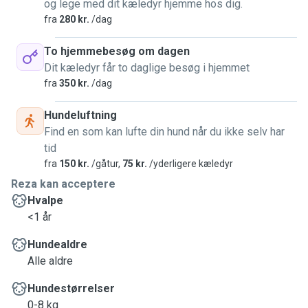
og lege med dit kæledyr hjemme hos dig.
fra
280 kr.
/dag
To hjemmebesøg om dagen
Dit kæledyr får to daglige besøg i hjemmet
fra
350 kr.
/dag
Hundeluftning
Find en som kan lufte din hund når du ikke selv har
tid
fra
150 kr.
/gåtur,
75 kr.
/yderligere kæledyr
Reza kan acceptere
Hvalpe
<1 år
Hundealdre
Alle aldre
Hundestørrelser
0-8 kg