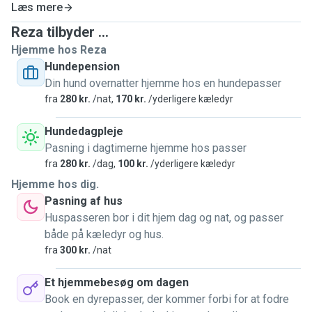
kæledyr og deres ejere, så du kan have ro i sindet, mens du
Læs mere
er optaget. Lad mig tage mig af dine kæledyr med den
Reza tilbyder ...
samme varme og omsorg, som jeg giver mine egne!
Hjemme hos Reza
Hundepension
Din hund overnatter hjemme hos en hundepasser
fra
280 kr.
/nat,
170 kr.
/yderligere kæledyr
Hundedagpleje
Pasning i dagtimerne hjemme hos passer
fra
280 kr.
/dag,
100 kr.
/yderligere kæledyr
Hjemme hos dig.
Pasning af hus
Huspasseren bor i dit hjem dag og nat, og passer
både på kæledyr og hus.
fra
300 kr.
/nat
Et hjemmebesøg om dagen
Book en dyrepasser, der kommer forbi for at fodre