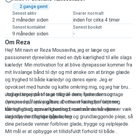
2 gange gemt
Senest aktiv
Svarer normalt
2 måneder siden
inden for cirka 4 timer
Senest kontaktet
Senest booket
9 måneder siden
-
Om Reza
Hej! Mit navn er Reza Mousaviha, jeg er læge og en
passioneret dyreelsker med en dyb kærlighed til alle slags
kæledyr. Min motivation for at blive dyrepasser kommer fra
mit livslange bånd til dyr og mit ønske om at bringe glæde
og tryghed til både kæledyr og deres ejere. Jeg er
opvokset med hunde og katte omkring mig, og jeg har brugt
utallige timer på at tage mig af dem, fodre dem og tage
Jeg er begejstret for at tilbyde mine tjenester som
dem med på sjove gåture. Denne erfaring har lært mig
dyrepasser, fordi jeg tror, at ethvert kæledyr fortjener
tålmodighed, ansvarlighed og hvordan man håndterer
kærlighed og opmærksomhed, især når deres ejere er væk.
kæledyr med forskellige behov.
Jeg tilbyder daglige gåture, leg og grundlæggende pleje, så
dine pelsede venner forbliver glade, trygge og velplejede.
Mit mål er at opbygge et tillidsfuldt forhold til både