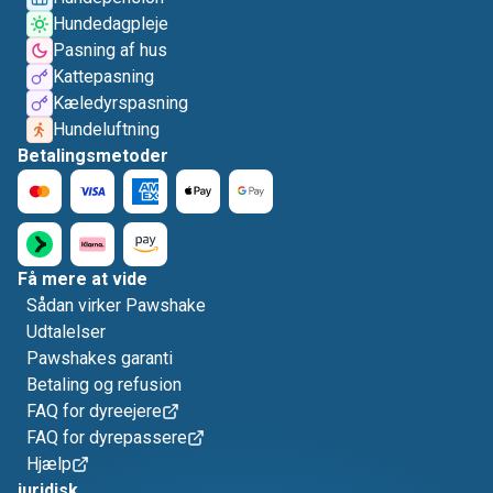
Hundedagpleje
Pasning af hus
Kattepasning
Kæledyrspasning
Hundeluftning
Betalingsmetoder
Få mere at vide
Sådan virker Pawshake
Udtalelser
Pawshakes garanti
Betaling og refusion
FAQ for dyreejere
FAQ for dyrepassere
Hjælp
juridisk