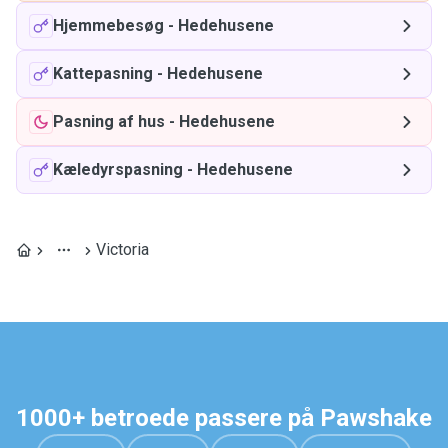
Hjemmebesøg
-
Hedehusene
Kattepasning
-
Hedehusene
Pasning af hus
-
Hedehusene
Kæledyrspasning
-
Hedehusene
Victoria
1000+ betroede passere på Pawshake