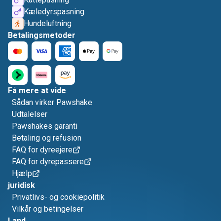
Kæledyrspasning
Hundeluftning
Betalingsmetoder
Få mere at vide
Sådan virker Pawshake
Udtalelser
Pawshakes garanti
Betaling og refusion
FAQ for dyreejere
FAQ for dyrepassere
Hjælp
juridisk
Privatlivs- og cookiepolitik
Vilkår og betingelser
Land