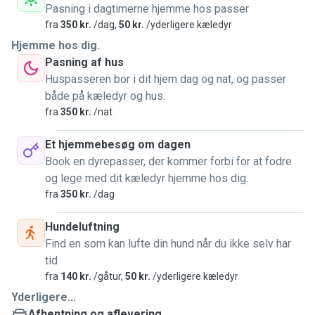
Pasning i dagtimerne hjemme hos passer
fra
350 kr.
/dag,
50 kr.
/yderligere kæledyr
Hjemme hos dig.
Pasning af hus
Huspasseren bor i dit hjem dag og nat, og passer
både på kæledyr og hus.
fra
350 kr.
/nat
Et hjemmebesøg om dagen
Book en dyrepasser, der kommer forbi for at fodre
og lege med dit kæledyr hjemme hos dig.
fra
350 kr.
/dag
Hundeluftning
Find en som kan lufte din hund når du ikke selv har
tid
fra
140 kr.
/gåtur,
50 kr.
/yderligere kæledyr
Yderligere...
Afhentning og aflevering