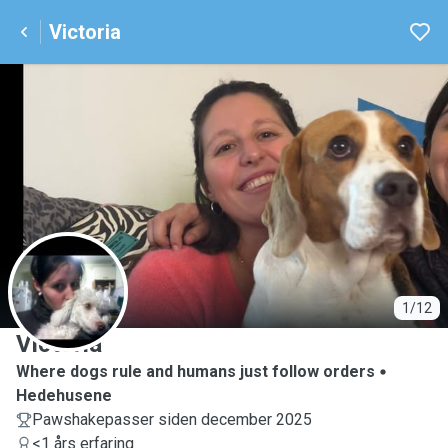
Victoria
V
1/12
Victoria
Where dogs rule and humans just follow orders
Hedehusene
Pawshakepasser siden december 2025
<1 års erfaring