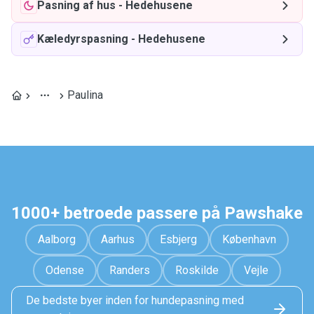
Pasning af hus
-
Hedehusene
Kæledyrspasning
-
Hedehusene
Paulina
1000+ betroede passere på Pawshake
Aalborg
Aarhus
Esbjerg
København
Odense
Randers
Roskilde
Vejle
De bedste byer inden for hundepasning med