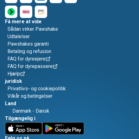
Få mere at vide
Sådan virker Pawshake
Udtalelser
Pawshakes garanti
Betaling og refusion
FAQ for dyreejere
FAQ for dyrepassere
Hjælp
juridisk
Privatlivs- og cookiepolitik
Vilkår og betingelser
Land
Danmark
-
Dansk
Tilgængelig i
Følg os på