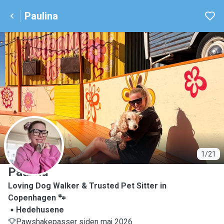
Paulina
P
1/21
Paulina
Loving Dog Walker & Trusted Pet Sitter in
Copenhagen 🐾
Hedehusene
Pawshakepasser siden maj 2026