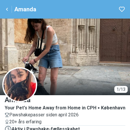
Amanda
A
1/13
Amanda
Your Pet's Home Away from Home in CPH
København
Pawshakepasser siden april 2026
20+ års erfaring
Aktiv i Pawshake-fællesskabet