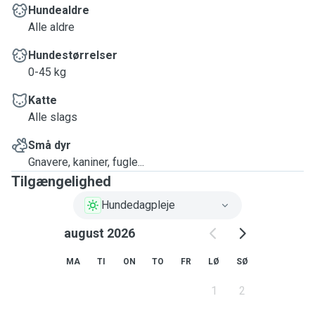
Hundealdre
Alle aldre
Hundestørrelser
0-45 kg
Katte
Alle slags
Små dyr
Gnavere, kaniner, fugle...
Tilgængelighed
Hundedagpleje
august 2026
MA
TI
ON
TO
FR
LØ
SØ
1
2