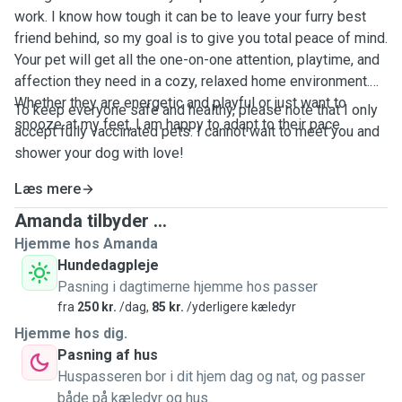
work. I know how tough it can be to leave your furry best
friend behind, so my goal is to give you total peace of mind.
Your pet will get all the one-on-one attention, playtime, and
affection they need in a cozy, relaxed home environment.
Whether they are energetic and playful or just want to
To keep everyone safe and healthy, please note that I only
snooze at my feet, I am happy to adapt to their pace.
accept fully vaccinated pets. I cannot wait to meet you and
shower your dog with love!
Læs mere
Amanda tilbyder ...
Hjemme hos Amanda
Hundedagpleje
Pasning i dagtimerne hjemme hos passer
fra
250 kr.
/dag,
85 kr.
/yderligere kæledyr
Hjemme hos dig.
Pasning af hus
Huspasseren bor i dit hjem dag og nat, og passer
både på kæledyr og hus.