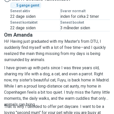
5 gange gemt
Senest aktiv
Svarer normalt
22 dage siden
inden for cirka 2 timer
Senest kontaktet
Senest booket
22 dage siden
3 måneder siden
Om Amanda
Hi! Having just graduated with my Master's from DTU, I
suddenly find myself with a lot of free time—and I quickly
realized the main thing missing from my days is being
surrounded by animals.
I have grown up with pets since I was three years old,
sharing my life with a dog, a cat, and even a parrot. Right
now, my sister's beautiful cat, Fuyu, is back home in Madrid.
While I am a proud long-distance cat aunty, my home in
Copenhagen feels a bit too quiet. I truly miss the funny little
moments, the daily walks, and the warm cuddles that only
animals can bring.
That is why I decided to offer pet daycare. I want to be a
loving "second mum" for your pet while you are busy at