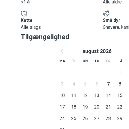
<1 år
Alle aldre
Katte
Små dyr
Alle slags
Gnavere, kanin
Tilgængelighed
august 2026
MA
TI
ON
TO
FR
LØ
1
3
4
5
6
7
8
10
11
12
13
14
15
17
18
19
20
21
22
24
25
26
27
28
29