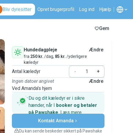
Bliv dyresitter
Opret brugerprofil
Log ind
Hjælp
Gem
Hundedagpleje
Ændre
fra
250 kr.
/dag,
85 kr.
/yderligere
kæledyr
Antal kæledyr
-
+
Ingen datoer angivet
Ændre
Ved Amanda's hjem
Du og dit kæledyr er i sikre
hænder, når I
booker og betaler
på Pawshake
.
Læs mere
Sikre betalinger
Kontakt Amanda
Support, hvis planerne ændrer
sig
Du kan sende beskeder sikkert på Pawshake
Dækkede bookinger