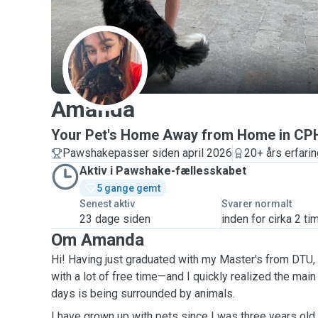
A
Amanda
Your Pet's Home Away from Home in CP
Pawshakepasser siden april 2026
20+ års erfari
Aktiv i Pawshake-fællesskabet
5 gange gemt
Senest aktiv
Svarer normalt
23 dage siden
inden for cirka 2 ti
Om Amanda
Hi! Having just graduated with my Master's from DTU, 
with a lot of free time—and I quickly realized the mai
days is being surrounded by animals.
I have grown up with pets since I was three years old,