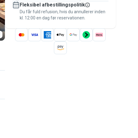
Fleksibel afbestillingspolitik
Hold alt på Pawshake – fra den første
besked til betalingen – for at være dækket
Du får fuld refusion, hvis du annullerer inden
kl. 12:00 en dag før reservationen.
af
Pawshake-garantien
.