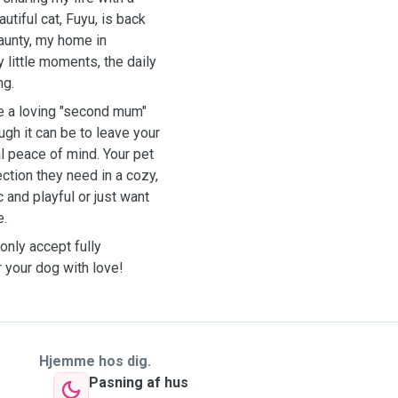
utiful cat, Fuyu, is back
aunty, my home in
y little moments, the daily
ng.
be a loving "second mum"
ugh it can be to leave your
al peace of mind. Your pet
ection they need in a cozy,
and playful or just want
e.
only accept fully
 your dog with love!
Hjemme hos dig.
Pasning af hus