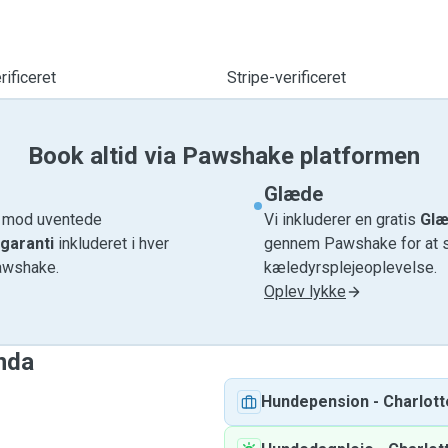
ificeret
Stripe-verificeret
Book altid via Pawshake platformen
Glæde
e mod uventede
Vi inkluderer en gratis
Glæ
garanti
inkluderet i hver
gennem Pawshake for at si
awshake.
kæledyrsplejeoplevelse.
Oplev lykke
anda
Hundepension
-
Charlott