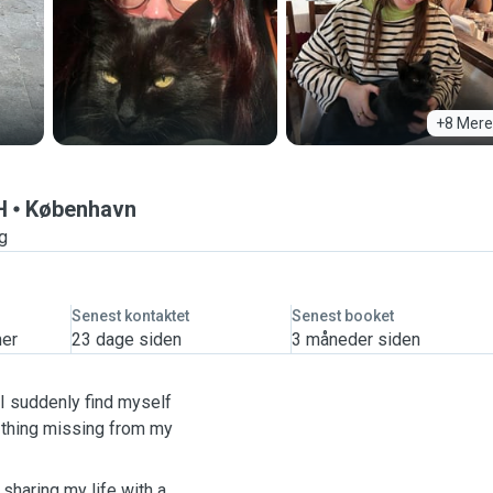
+8 Mere
H
København
ng
Senest kontaktet
Senest booket
mer
23 dage siden
3 måneder siden
I suddenly find myself
n thing missing from my
 sharing my life with a