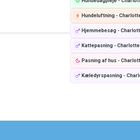
Hundedagpleje
-
Charlot
Hundeluftning
-
Charlott
Hjemmebesøg
-
Charlot
Kattepasning
-
Charlotte
Pasning af hus
-
Charlot
Kæledyrspasning
-
Charl