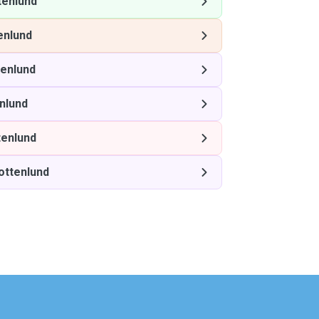
tenlund
enlund
tenlund
nlund
tenlund
ottenlund