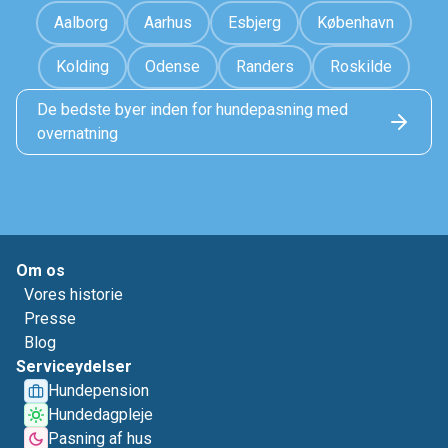
Aalborg
Aarhus
Esbjerg
København
Kolding
Odense
Randers
Roskilde
De bedste byer inden for hundepasning med
overnatning
Om os
Vores historie
Presse
Blog
Serviceydelser
Hundepension
Hundedagpleje
Pasning af hus