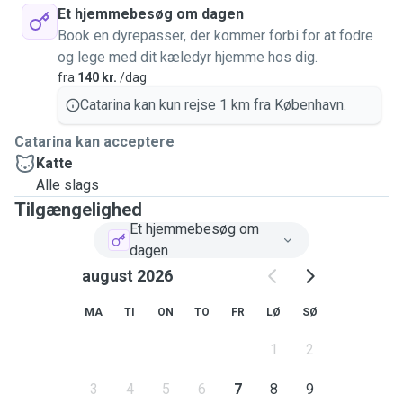
Et hjemmebesøg om dagen
Book en dyrepasser, der kommer forbi for at fodre
og lege med dit kæledyr hjemme hos dig.
fra
140 kr.
/dag
Catarina kan kun rejse 1 km fra København.
Catarina kan acceptere
Katte
Alle slags
Tilgængelighed
Et hjemmebesøg om
dagen
august 2026
MA
TI
ON
TO
FR
LØ
SØ
1
2
3
4
5
6
7
8
9