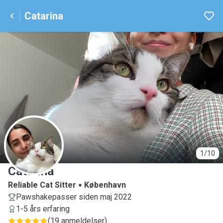
Catarina
C
1/10
Catarina
Reliable Cat Sitter
København
Pawshakepasser siden maj 2022
1-5 års erfaring
(
19 anmeldelser
)