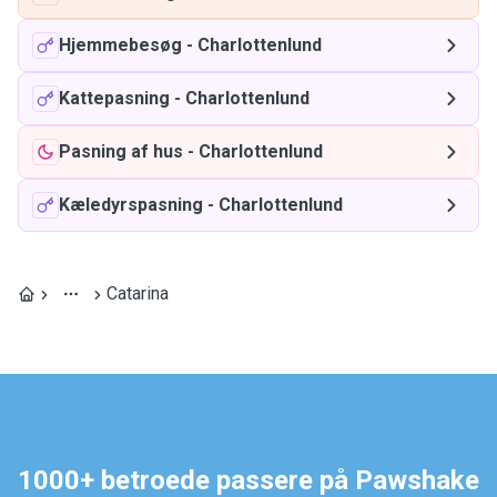
Hjemmebesøg
-
Charlottenlund
Kattepasning
-
Charlottenlund
Pasning af hus
-
Charlottenlund
Kæledyrspasning
-
Charlottenlund
Catarina
1000+ betroede passere på Pawshake