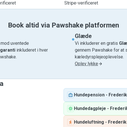
ificeret
Stripe-verificeret
Book altid via Pawshake platformen
Glæde
e mod uventede
Vi inkluderer en gratis
Glæ
garanti
inkluderet i hver
gennem Pawshake for at si
awshake.
kæledyrsplejeoplevelse.
Oplev lykke
ja
Hundepension
-
Frederi
Hundedagpleje
-
Frederi
Hundeluftning
-
Frederi