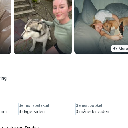
+3 Mere
ring
Senest kontaktet
Senest booket
imer
4 dage siden
3 måneder siden
sberg with my Danish