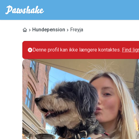
Hundepension
Freyja
Denne profil kan ikke længere kontaktes.
Find li