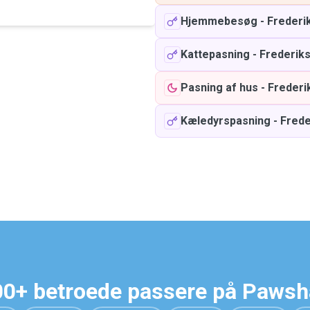
Hjemmebesøg
-
Frederi
Kattepasning
-
Frederik
Pasning af hus
-
Frederi
Kæledyrspasning
-
Frede
0+ betroede passere på Paws