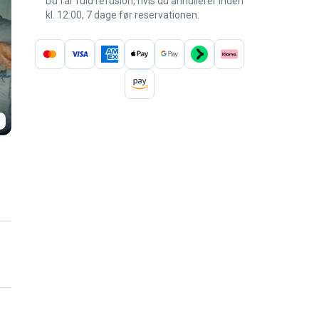
Du får fuld refusion, hvis du annullerer inden
kl. 12:00, 7 dage før reservationen.