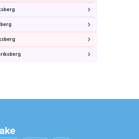
ksberg
sberg
ksberg
riksberg
hake