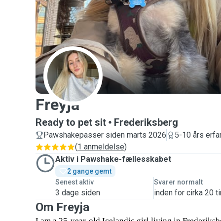
F
Freyja
Ready to pet sit
Frederiksberg
Pawshakepasser siden marts 2026
5-10 års erfa
(
1 anmeldelse
)
Aktiv i Pawshake-fællesskabet
2 gange gemt
Senest aktiv
Svarer normalt
3 dage siden
inden for cirka 20 t
Om Freyja
I am a 25-year-old Icelandic girl living in Frederik