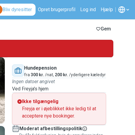
Bliv dyresitter
Opret brugerprofil
Log ind
Hjælp
Gem
Hundepension
fra
300 kr.
/nat,
200 kr.
/yderligere kæledyr
Ingen datoer angivet
Ved Freyja's hjem
Ikke tilgængelig
Freyja er i øjeblikket ikke ledig til at
acceptere nye bookinger.
Moderat afbestillingspolitik