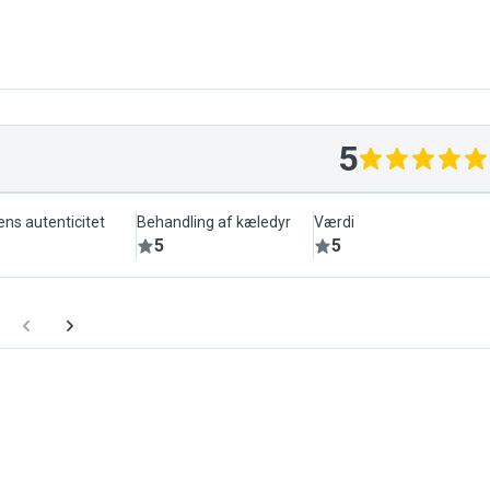
5
ens autenticitet
Behandling af kæledyr
Værdi
5
5