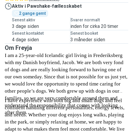
Aktiv i Pawshake-fællesskabet
2 gange gemt
Senest aktiv
Svarer normalt
3 dage siden
inden for cirka 20 timer
Senest kontaktet
Senest booket
4 dage siden
3 måneder siden
Om Freyja
I am a 25-year-old Icelandic girl living in Frederiksberg
with my Danish boyfriend, Jacob. We are both very fond
of dogs and are really looking forward to having one of
our own someday. Since that is not possible for us just yet,
we would love the opportunity to spend time caring for
other people’s dogs. We both grew up with dogs in our
families, so we are very comfortable around them and
I have experience with both big and small dogs and feel
understand the responsibility that comes with looking
confident handling different personalities, energy levels,
after them.
and needs. Whether your dog enjoys long walks, playing
in the park, or simply relaxing at home, we are happy to
adapt to what makes them feel most comfortable. We live