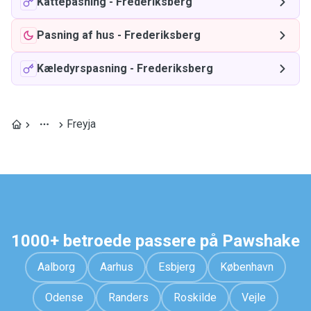
Kattepasning
-
Frederiksberg
Pasning af hus
-
Frederiksberg
Kæledyrspasning
-
Frederiksberg
Freyja
1000+ betroede passere på Pawshake
Aalborg
Aarhus
Esbjerg
København
Odense
Randers
Roskilde
Vejle