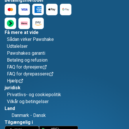
Betalingsmetoder
Få mere at vide
Sådan virker Pawshake
Udtalelser
Pawshakes garanti
Betaling og refusion
FAQ for dyreejere
FAQ for dyrepassere
Hjælp
juridisk
Privatlivs- og cookiepolitik
Vilkår og betingelser
Land
Danmark
-
Dansk
Tilgængelig i