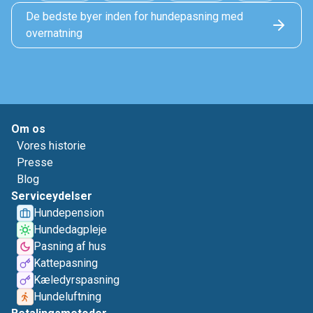
De bedste byer inden for hundepasning med
overnatning
Om os
Vores historie
Presse
Blog
Serviceydelser
Hundepension
Hundedagpleje
Pasning af hus
Kattepasning
Kæledyrspasning
Hundeluftning