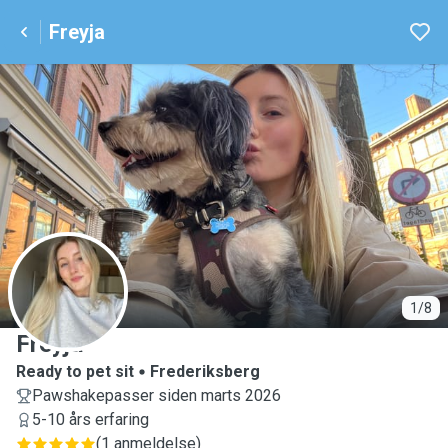
Freyja
F
1/8
Freyja
Ready to pet sit
Frederiksberg
Pawshakepasser siden marts 2026
5-10 års erfaring
(
1 anmeldelse
)