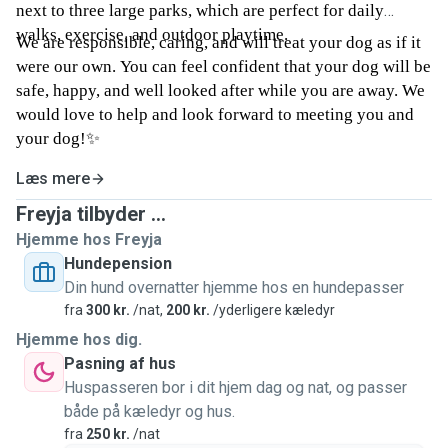
next to three large parks, which are perfect for daily
walks, exercise, and outdoor playtime.
We are responsible, caring, and will treat your dog as if it
were our own. You can feel confident that your dog will be
safe, happy, and well looked after while you are away. We
would love to help and look forward to meeting you and
your dog!✨
Læs mere
Freyja tilbyder ...
Hjemme hos Freyja
Hundepension
Din hund overnatter hjemme hos en hundepasser
fra
300 kr.
/nat,
200 kr.
/yderligere kæledyr
Hjemme hos dig.
Pasning af hus
Huspasseren bor i dit hjem dag og nat, og passer
både på kæledyr og hus.
fra
250 kr.
/nat