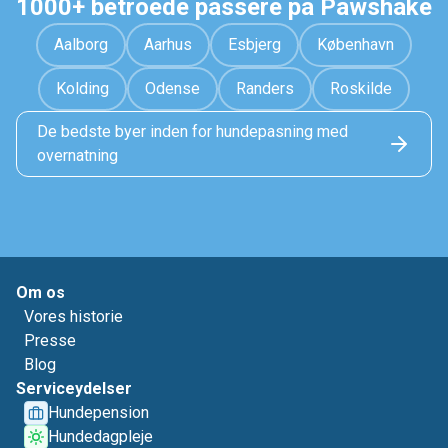
1000+ betroede passere på Pawshake
Aalborg
Aarhus
Esbjerg
København
Kolding
Odense
Randers
Roskilde
De bedste byer inden for hundepasning med
overnatning
Om os
Vores historie
Presse
Blog
Serviceydelser
Hundepension
Hundedagpleje