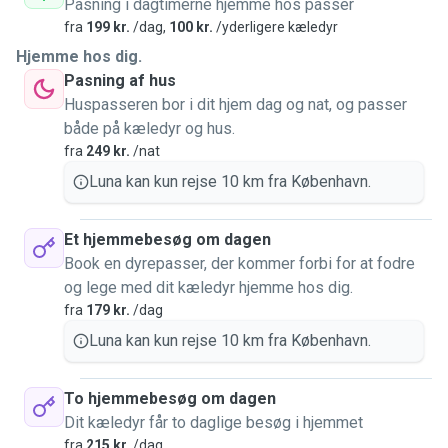
Pasning i dagtimerne hjemme hos passer
fra
199 kr.
/dag,
100 kr.
/yderligere kæledyr
Hjemme hos dig.
Pasning af hus
Huspasseren bor i dit hjem dag og nat, og passer
både på kæledyr og hus.
fra
249 kr.
/nat
Luna kan kun rejse 10 km fra København.
Et hjemmebesøg om dagen
Book en dyrepasser, der kommer forbi for at fodre
og lege med dit kæledyr hjemme hos dig.
fra
179 kr.
/dag
Luna kan kun rejse 10 km fra København.
To hjemmebesøg om dagen
Dit kæledyr får to daglige besøg i hjemmet
fra
215 kr.
/dag