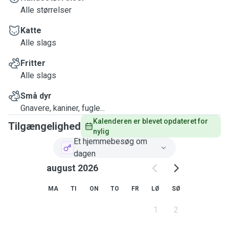
Alle størrelser
Katte
Alle slags
Fritter
Alle slags
Små dyr
Gnavere, kaniner, fugle...
Kalenderen er blevet opdateret for 
Tilgængelighed
nylig
Et hjemmebesøg om
dagen
august 2026
MA
TI
ON
TO
FR
LØ
SØ
1
2