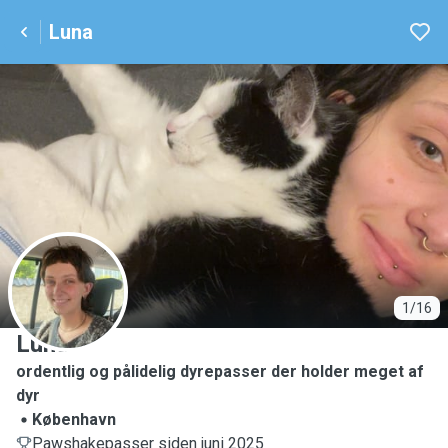
Luna
L
1/16
Luna
ordentlig og pålidelig dyrepasser der holder meget af
dyr
København
Pawshakepasser siden juni 2025