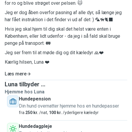
for ro og blive strøget over pelsen. 🐱
Jeg er dog åben overfor pasning af alle dyr, så længe jeg
har fået instruktion i det finder vi ud af det :) 🦜🦮🐈‍⬛
Hvis jeg skal hjem til dig skal det helst være enten i
København, eller lidt udenfor - da jeg i så fald skal bruge
penge på transport. 🚃
Jeg ser frem til at møde dig og dit kæledyr 🙏❤️
Kærlig hilsen, Luna ❤️
Læs mere
Luna tilbyder ...
Hjemme hos Luna
Hundepension
Din hund overnatter hjemme hos en hundepasser
fra
250 kr.
/nat,
100 kr.
/yderligere kæledyr
Hundedagpleje