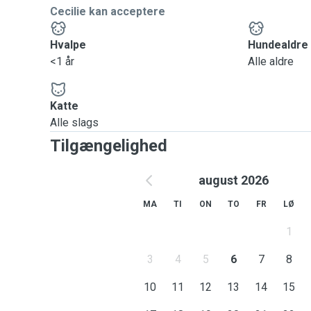
Cecilie kan acceptere
Hvalpe
Hundealdre
<1 år
Alle aldre
Katte
Alle slags
Tilgængelighed
august 2026
MA
TI
ON
TO
FR
LØ
1
3
4
5
6
7
8
10
11
12
13
14
15