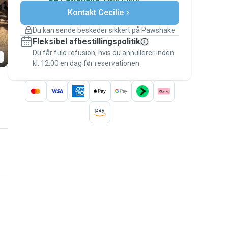
Sikre betalinger
Kontakt Cecilie
Support, hvis planerne ændrer
sig
Du kan sende beskeder sikkert på Pawshake
Dækkede bookinger
Fleksibel afbestillingspolitik
Hold alt på Pawshake – fra den første
besked til betalingen – for at være dækket
Du får fuld refusion, hvis du annullerer inden
kl. 12:00 en dag før reservationen.
af
Pawshake-garantien
.