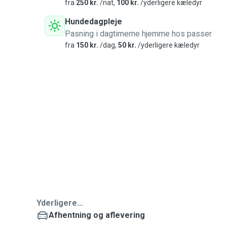
fra
250 kr.
/nat,
100 kr.
/yderligere kæledyr
Hundedagpleje
Pasning i dagtimerne hjemme hos passer
fra
150 kr.
/dag,
50 kr.
/yderligere kæledyr
Yderligere...
Afhentning og aflevering