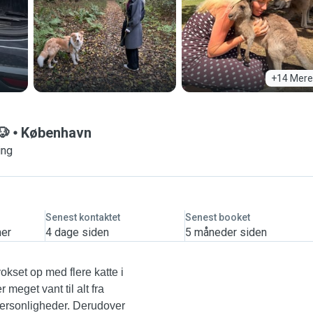
+14 Mere
🐶
København
ing
Senest kontaktet
Senest booket
mer
4 dage siden
5 måneder siden
okset op med flere katte i
 meget vant til alt fra
 personligheder. Derudover