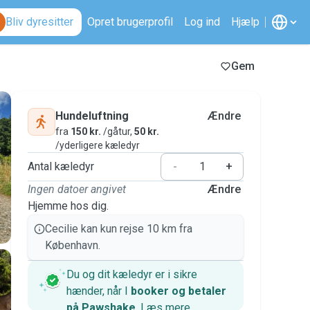
Bliv dyresitter
Opret brugerprofil
Log ind
Hjælp
Gem
Hundeluftning
Ændre
fra
150 kr.
/gåtur,
50 kr.
/yderligere kæledyr
Antal kæledyr
-
+
Ingen datoer angivet
Ændre
Hjemme hos dig.
Cecilie kan kun rejse 10 km fra
København.
Du og dit kæledyr er i sikre
hænder, når I
booker og betaler
på Pawshake
.
Læs mere