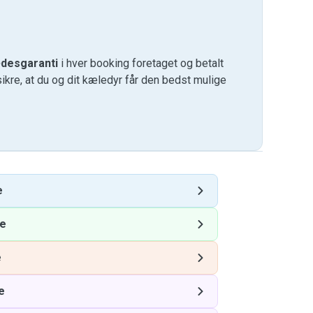
desgaranti
i hver booking foretaget og betalt
kre, at du og dit kæledyr får den bedst mulige
e
re
e
e