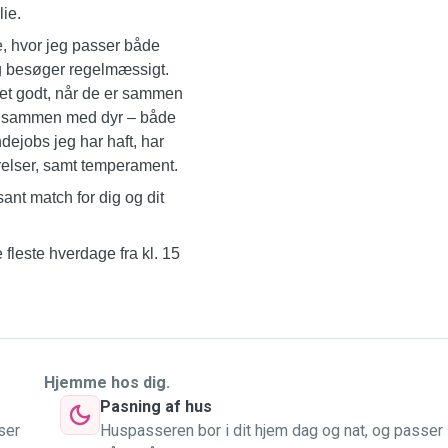
ie.
e, hvor jeg passer både
eg besøger regelmæssigt.
r det godt, når de er sammen
tid sammen med dyr – både
ndejobs jeg har haft, har
rrelser, samt temperament.
sant match for dig og dit
 fleste hverdage fra kl. 15
Hjemme hos dig.
Pasning af hus
ser
Huspasseren bor i dit hjem dag og nat, og passer