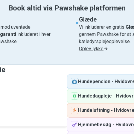
Book altid via Pawshake platformen
Glæde
e mod uventede
Vi inkluderer en gratis
Glæ
garanti
inkluderet i hver
gennem Pawshake for at si
awshake.
kæledyrsplejeoplevelse.
Oplev lykke
ie
Hundepension
-
Hvidovr
Hundedagpleje
-
Hvidov
Hundeluftning
-
Hvidovr
Hjemmebesøg
-
Hvidovr