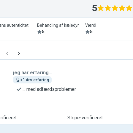
5
ens autenticitet
Behandling af kæledyr
Værdi
5
5
jeg har erfaring...
<1 års erfaring
... med adfærdsproblemer
ificeret
Stripe-verificeret