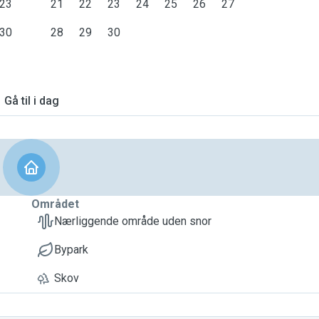
23
21
22
23
24
25
26
27
30
28
29
30
Gå til i dag
Området
Nærliggende område uden snor
Bypark
Skov