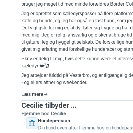
bruger jeg meget tid med minde forældres Border Coll
Jeg er oprettet som kæledyrspasser på flere platform
katte og hunde, og jeg har også en fast hund, som j
Det vigtigste for mig er, at dyr føler sig trygge og ha
med mig. Jeg er rolig, ansvarlig og elsker at bruge 
til gåture, leg og hyggeligt selskab. De forskellige hu
givet mig erfaring med forskellige hunderacer og stø
Skriv endelig til mig, hvis dette kunne være et interes
kæledyr
❤️🥰
Jeg arbejder fuldtid på Vesterbro, og er tilgængelig de
- og ellers aftner og weekender.
Læs mere
Cecilie tilbyder ...
Hjemme hos Cecilie
Hundepension
Din hund overnatter hjemme hos en hundepas