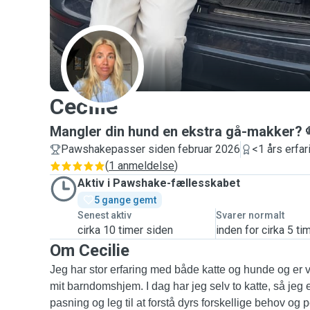
C
Cecilie
Mangler din hund en ekstra gå-makker? 
Pawshakepasser siden februar 2026
<1 års erfar
(
1 anmeldelse
)
Aktiv i Pawshake-fællesskabet
5 gange gemt
Senest aktiv
Svarer normalt
cirka 10 timer siden
inden for cirka 5 ti
Om Cecilie
Jeg har stor erfaring med både katte og hunde og er v
mit barndomshjem. I dag har jeg selv to katte, så jeg er
pasning og leg til at forstå dyrs forskellige behov og