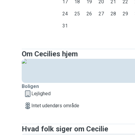
17
18
19
20
21
22
24
25
26
27
28
29
31
Om Cecilies hjem
Boligen
Lejlighed
Intet udendørs område
Hvad folk siger om Cecilie