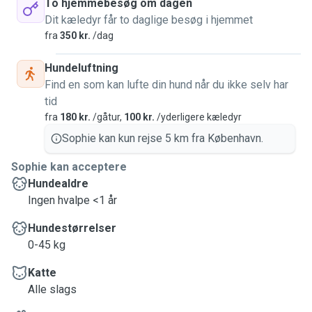
To hjemmebesøg om dagen
for several years in Germany.
Dit kæledyr får to daglige besøg i hjemmet
fra
350 kr.
/dag
I am calm, love animals and take very good care of them.
Hundeluftning
I would like to suggest a meet and greet before a sit to get
Find en som kan lufte din hund når du ikke selv har
to know each other and to get comfortable with each other.
tid
fra
180 kr.
/gåtur,
100 kr.
/yderligere kæledyr
I'm looking forward to meet you 😊
Sophie kan kun rejse 5 km fra København.
Sophie kan acceptere
‐-------------‐-‐----------------------------------------------------
Hundealdre
Ingen hvalpe <1 år
Jeg hedder Sophie og kommer fra Tyskland. Jeg begyndte
at passe dyr der. Til daglig arbejder jeg som læge på
Hundestørrelser
Rigshospitalet.
0-45 kg
Katte
Jeg nyder tiden sammen med dyrene meget. Et langsigtet
Alle slags
samarbejde er vigtigt for mig.