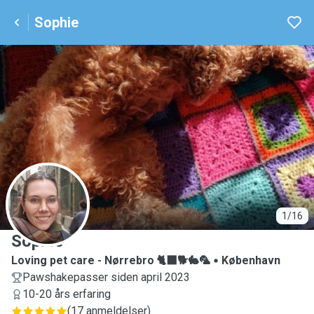
Sophie
S
1/16
Sophie
Loving pet care - Nørrebro 🐈‍⬛🐕🐇🦜
København
Pawshakepasser siden april 2023
10-20 års erfaring
(
17 anmeldelser
)