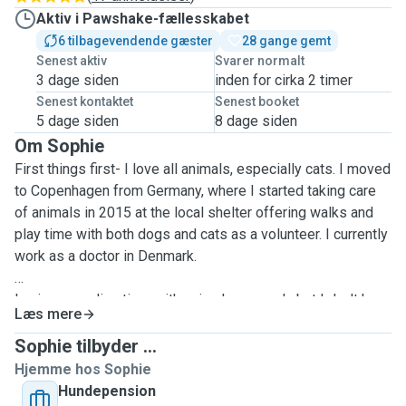
Aktiv i Pawshake-fællesskabet
6 tilbagevendende gæster
28 gange gemt
Senest aktiv
Svarer normalt
3 dage siden
inden for cirka 2 timer
Senest kontaktet
Senest booket
5 dage siden
8 dage siden
Om Sophie
First things first- I love all animals, especially cats. I moved
to Copenhagen from Germany, where I started taking care
of animals in 2015 at the local shelter offering walks and
play time with both dogs and cats as a volunteer. I currently
work as a doctor in Denmark.
I enjoy spending time with animals so much, but I don't have
Læs mere
the possibility due to my job to take care of a pet as they
would deserve it on a daily basis- that's why I like to offer
Sophie tilbyder ...
my services in my free time. And my roommate has an
Hjemme hos Sophie
allergy but that's another story.
Hundepension