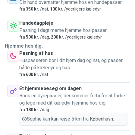
Din hund overnatter hjemme hos en hundepasser
The dogs are always happy when we go for a walk - also
fra
350 kr.
/nat,
100 kr.
/yderligere kæledyr
the cats when I visit them or stay with them, as I give them
full attention and love.
Hundedagpleje
Pasning i dagtimerne hjemme hos passer
I've already looked after many dogs and cats in Germany -
fra
500 kr.
/dag,
200 kr.
/yderligere kæledyr
for an evening, a weekend, even for several weeks - with
Hjemme hos dig.
me or in their homes - almost anything is possible!
Pasning af hus
Huspasseren bor i dit hjem dag og nat, og passer
Some of the cats needed medication, which I was also able
både på kæledyr og hus.
to provide. Currently, I work from 8-15:30 and not on
fra
600 kr.
/nat
weekends, so I have a lot of time for your pet there ❤️
Et hjemmebesøg om dagen
I have also had many house sits with caring for the animals,
Book en dyrepasser, der kommer forbi for at fodre
also here through another platform.
og lege med dit kæledyr hjemme hos dig.
fra
180 kr.
/dag
I have lived with a cat (Schlecki) for 21 years, helped at the
Sophie kan kun rejse 5 km fra København.
cat shelter (Inges Kattehjem in Odense), cleaned and gave
medicine and have also been active at the animal shelter