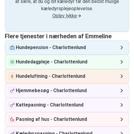
at sikre, at du og dit kæledyr får den bedst mulige
kæledyrsplejeoplevelse.
Oplev lykke
Flere tjenester i nærheden af ​​Emmeline
Hundepension
-
Charlottenlund
Hundedagpleje
-
Charlottenlund
Hundeluftning
-
Charlottenlund
Hjemmebesøg
-
Charlottenlund
Kattepasning
-
Charlottenlund
Pasning af hus
-
Charlottenlund
Kæledyrspasning
-
Charlottenlund