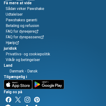
Få mere at vide
Sådan virker Pawshake
Udtalelser
Pawshakes garanti
Betaling og refusion
FAQ for dyreejere
FAQ for dyrepassere
Hjælp
juridisk
Privatlivs- og cookiepolitik
Vilkår og betingelser
Land
Danmark
-
Dansk
Tilgængelig i
Følg os på