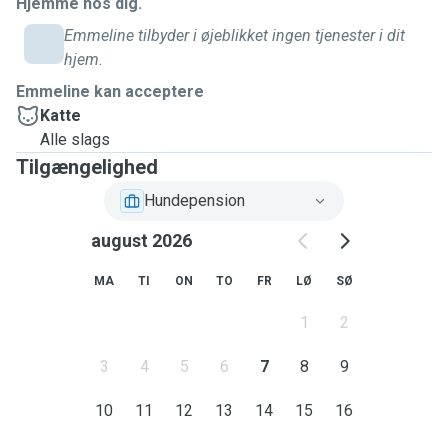
Hjemme hos dig.
Emmeline tilbyder i øjeblikket ingen tjenester i dit
hjem.
Emmeline kan acceptere
Katte
Alle slags
Tilgængelighed
Hundepension
august 2026
MA
TI
ON
TO
FR
LØ
SØ
1
2
3
4
5
6
7
8
9
10
11
12
13
14
15
16