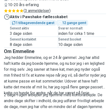
10-20 års erfaring
(
3 anmeldelser
)
Aktiv i Pawshake-fællesskabet
1 tilbagevendende gæst
12 gange gemt
Senest aktiv
Svarer normalt
3 dage siden
inden for cirka 1 time
Senest kontaktet
Senest booket
8 dage siden
10 dage siden
Om Emmeline
Jeg hedder Emmeline, og er 24 år gammel. Jeg har altid
haft katte da jeg boede hjemme, og nu bor jeg i en lejlighed
for mig selv. Jeg savner at have kat, men jeg nyder også
min frihed til fx at kunne rejse når jeg vil, så derfor nyder jeg
at kunne passe en kat sommetider. Udover at have haft
katte det meste af mit liv, har jeg også flere gange passet
katte og hunde for andre, når de har været på ferie.
2 dage i ugen arbejder jeg hjemme med kontorarbejde. De
andre dage skifter i indhold, da jeg udfører frivilligt arbejde
de dage, men jeg har ofte en mindre del af dagen hjemme.