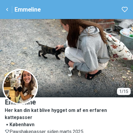
Emmeline
E
1/15
Emmeline
Her kan din kat blive hygget om af en erfaren
kattepasser
København
Pawshakepasser siden marts 2025