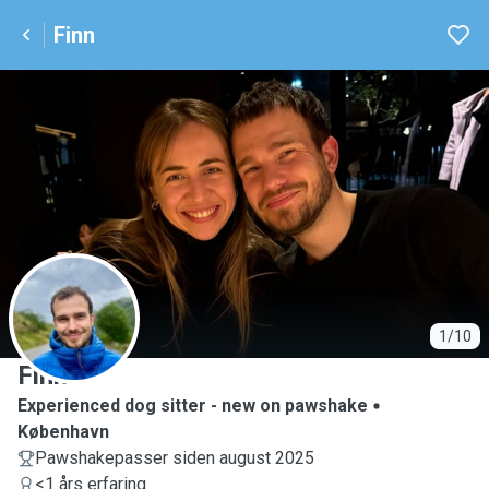
Finn
F
1/10
Finn
Experienced dog sitter - new on pawshake
København
Pawshakepasser siden august 2025
<1 års erfaring