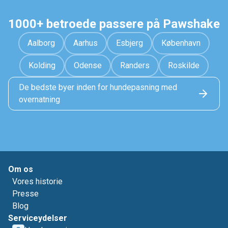
1000+ betroede passere på Pawshake
Aalborg
Aarhus
Esbjerg
København
Kolding
Odense
Randers
Roskilde
De bedste byer inden for hundepasning med
overnatning
Om os
Vores historie
Presse
Blog
Serviceydelser