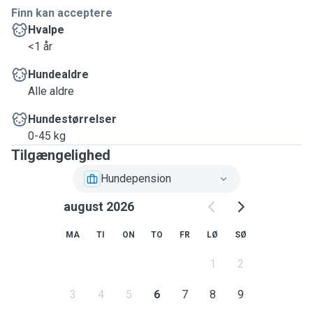
Finn kan acceptere
Hvalpe
<1 år
Hundealdre
Alle aldre
Hundestørrelser
0-45 kg
Tilgængelighed
Hundepension
august 2026
MA
TI
ON
TO
FR
LØ
SØ
1
2
3
4
5
6
7
8
9