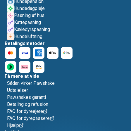
Hundepension
Hundedagpleje
Pasning af hus
Kattepasning
Kæledyrspasning
Hundeluftning
Betalingsmetoder
Få mere at vide
Sådan virker Pawshake
Udtalelser
Pawshakes garanti
Betaling og refusion
FAQ for dyreejere
FAQ for dyrepassere
Hjælp