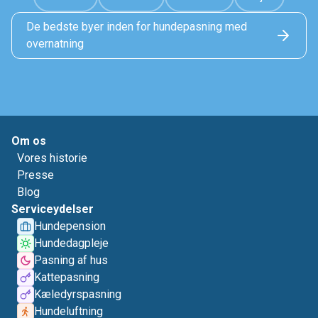
De bedste byer inden for hundepasning med
overnatning
Om os
Vores historie
Presse
Blog
Serviceydelser
Hundepension
Hundedagpleje
Pasning af hus
Kattepasning
Kæledyrspasning
Hundeluftning