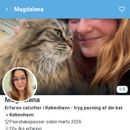
Magdalena
M
1/5
Magdalena
Erfaren catsitter i København - tryg pasning af din kat
København
Pawshakepasser siden marts 2026
20+ års erfaring