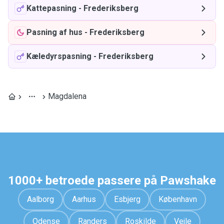
Kattepasning
-
Frederiksberg
Pasning af hus
-
Frederiksberg
Kæledyrspasning
-
Frederiksberg
Magdalena
1000+ betroede passere på Pawshake
Aalborg
Aarhus
Esbjerg
København
Odense
Randers
Roskilde
Vejle